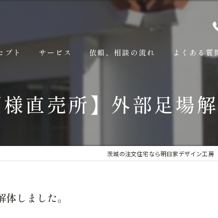
セプト
サービス
依頼、相談の流れ
よくある質
園様直売所】外部足場
茨城の注文住宅なら明日家デザイン工房
解体しました。