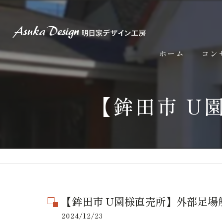
ホーム
コン
【鉾田市 U
【鉾田市 U園様直売所】外部足場
2024/12/23