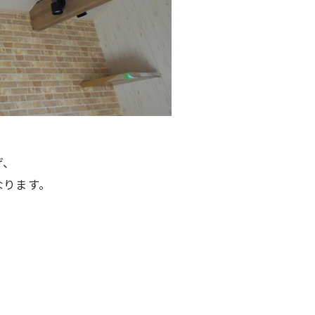
げ、
なります。