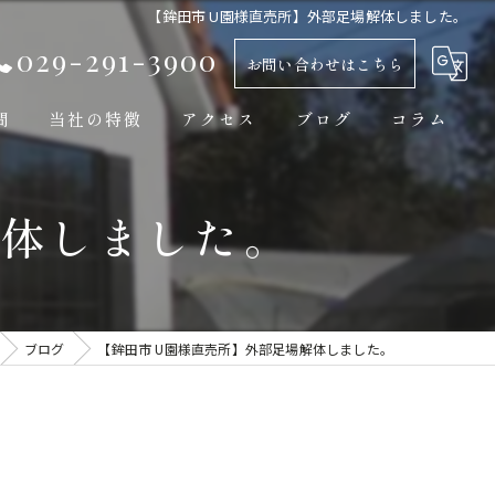
【鉾田市 U園様直売所】外部足場解体しました。
029-291-3900
お問い合わせはこちら
問
当社の特徴
アクセス
ブログ
コラム
新築
解体しました。
平屋
自然素材
工務店
ブログ
【鉾田市 U園様直売所】外部足場解体しました。
モダン