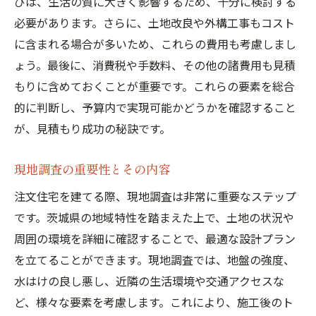
びは、生活の質に大きく影響するため、十分に検討する
見積もりを反映させた現実的な設計
必要があります。さらに、土地改良や外構工事もコスト
施工会社との密な連携で計画を実現
に含まれる場合が多いため、これらの費用も考慮しまし
見積もり後のプロセスと次のステップ
ょう。最後に、消費税や手数料、その他の諸費用も見積
茨城県で注文住宅見積もりを依頼する際の注意
もりに含めておくことが重要です。これらの要素を総合
点
的に判断し、予算内で実現可能かどうかを確認すること
見積もり依頼書の作成と確認ポイント
が、見積もり成功の秘訣です。
見積もりに含まれないコストの把握
契約前に確認すべき法的事項
現地調査の重要性とその内容
施工会社の信頼性評価方法
注文住宅を建てる際、現地調査は非常に重要なステップ
見積もりに対する質問リストの作成
です。茨城県の地域特性を踏まえた上で、土地の状況や
周囲の環境を詳細に確認することで、最適な設計プラン
トラブルを回避するための事前準備
を立てることができます。現地調査では、地盤の強度、
水はけの良し悪し、近隣の生活環境や交通アクセスな
ど、様々な要素を考慮します。これにより、施工後のト