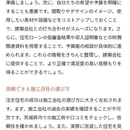
準備しましょう。次に、自分たちの希望や予算を明確に
茨城県特有の住宅様式とその魅力
することも重要です。間取りやデザインのイメージ、使
地域特性を活かした資材調達方法
用したい素材や設備などをリストアップしておくこと
理想のマイホーム実現のための見積もりポイン
で、建築会社との打ち合わせがスムーズになります。さ
ト
らに、住宅ローンの仮審査結果や収入証明書などの財務
生活スタイルに合わせた間取りの考え方
関連資料を用意することで、予算面の相談が具体的に進
収納スペースと快適さのバランス
められます。これらの情報をきちんと整理し、建築会社
将来のライフステージを見据えた設計
に提供することで、より正確で満足度の高い見積もりを
エコロジーと経済性を両立させる設備選び
得ることができるでしょう。
デザインと機能性を両立させるインテリア
信頼できる施工会社の選び方
の提案
最新の住宅トレンドを取り入れる方法
注文住宅の成功は施工会社の選び方に大きく左右されま
す。まず、施工会社の過去の実績を確認することが不可
茨城県の注文住宅見積もりで押さえておきたい
欠です。茨城県内での施工例や口コミをチェックし、信
重要事項
頼性を確かめましょう。また、実際に完成した住宅を見
施工前後の保証とアフターサービス