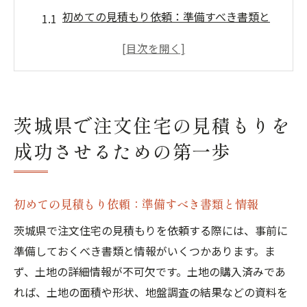
初めての見積もり依頼：準備すべき書類と
情報
信頼できる施工会社の選び方
複数の見積もりを比較するポイント
見積もり時に考慮すべきコスト要素
茨城県で注文住宅の見積もりを
現地調査の重要性とその内容
成功させるための第一歩
契約前に確認すべき見積もりの詳細
地域特性を活かした茨城県の注文住宅見積もり
方法
初めての見積もり依頼：準備すべき書類と情報
茨城県の気候と地形に適した建材選び
茨城県で注文住宅の見積もりを依頼する際には、事前に
地域の建築規制を理解する
準備しておくべき書類と情報がいくつかあります。ま
地元の施工会社が持つ利点
ず、土地の詳細情報が不可欠です。土地の購入済みであ
地域特性に基づくエネルギー効率の提案
れば、土地の面積や形状、地盤調査の結果などの資料を