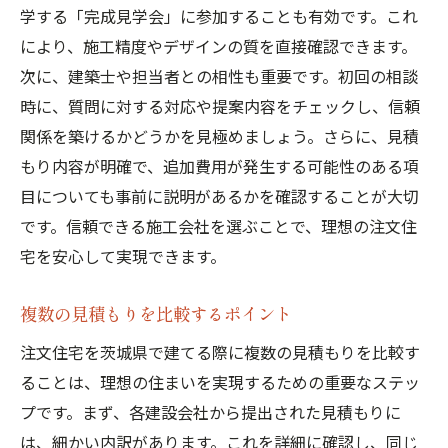
学する「完成見学会」に参加することも有効です。これ
税金・手数料など隠れたコストの把握
により、施工精度やデザインの質を直接確認できます。
保険やローンの選び方
次に、建築士や担当者との相性も重要です。初回の相談
見積もりに含まれるべき項目とその内容
時に、質問に対する対応や提案内容をチェックし、信頼
施工期間とスケジュール管理の重要性
関係を築けるかどうかを見極めましょう。さらに、見積
トラブルを未然に防ぐための契約内容
もり内容が明確で、追加費用が発生する可能性のある項
目についても事前に説明があるかを確認することが大切
見積もり成功の秘訣:茨城県で注文住宅を建てる
です。信頼できる施工会社を選ぶことで、理想の注文住
には
宅を安心して実現できます。
予算内で理想を実現するための工夫
設計士とのコミュニケーションの取り方
複数の見積もりを比較するポイント
見積もりの見直しと最適化のポイント
注文住宅を茨城県で建てる際に複数の見積もりを比較す
住みやすさを考慮した設備選び
ることは、理想の住まいを実現するための重要なステッ
信頼できる施工会社との長期的な関係構築
プです。まず、各建設会社から提出された見積もりに
地元の建材と技術を活かす方法
は、細かい内訳があります。これを詳細に確認し、同じ