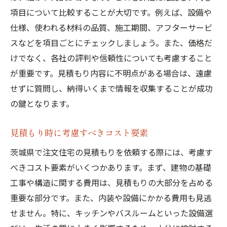
茨城県の注文住宅見積もりで失敗しないための
項目について比較することが大切です。例えば、設備や
アドバイス
仕様、使われる材料の品質、施工期間、アフターサービ
よくある見積もりの落とし穴とその対策
スなどを項目ごとにチェックしましょう。また、価格だ
けでなく、各社の評判や信頼性についても考慮すること
予算オーバーを防ぐための計画立案
が重要です。見積もり内容に不明点がある場合は、遠慮
見積もりの透明性を確保する方法
せずに質問し、納得いくまで情報を収集することが成功
コミュニケーション不足によるミスを防ぐ
の鍵となります。
過去の事例を参考にするメリット
見積もりに関するトラブル解決策
見積もり時に考慮すべきコスト要素
見積もりから始める茨城県での理想の注文住宅
茨城県で注文住宅の見積もりを依頼する際には、考慮す
計画
べきコスト要素がいくつかあります。まず、建物の基礎
理想の住宅像を描くためのヒント
工事や構造に関する費用は、見積もりの大部分を占める
見積もりを依頼する前に考えるべきこと
重要な部分です。また、内装や設備にかかる費用も見逃
長期的な視点での住宅計画
せません。特に、キッチンやバスルームといった設備選