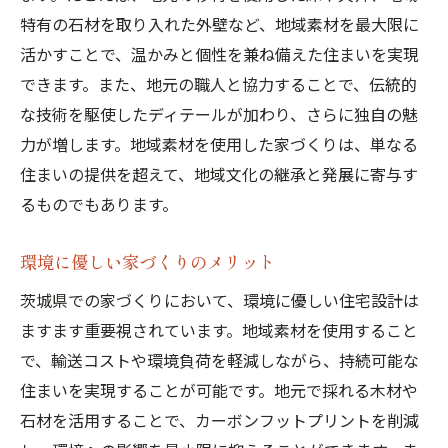
特有の石材を取り入れた外壁など、地域素材を最大限に
夏の涼を取るための設計ポイント
活かすことで、温かみと個性を兼ね備えた住まいを実現
秋の紅葉を楽しむ窓の配置
できます。また、地元の職人と協力することで、伝統的
冬の暖かさを保つ断熱技術
な技術を駆使したディテールが加わり、さらに独自の魅
四季折々の風景を取り込む空間デザイン
力が増します。地域素材を使用した家づくりは、単なる
茨城県の自然を感じる家づくり
住まいの提供を超えて、地域文化の継承と発展に寄与す
自然素材を活かした茨城県の家づくりのヒント
るものでもあります。
自然素材の選び方とその特徴
環境に優しい家づくりのメリット
エコフレンドリーな建材の使用
自然素材のメンテナンス方法
茨城県での家づくりにおいて、環境に優しい住宅設計は
ますます重要視されています。地域素材を使用すること
自然素材を取り入れたインテリアのポイン
で、輸送コストや環境負荷を軽減しながら、持続可能な
ト
住まいを実現することが可能です。地元で採れる木材や
健康的な住環境を作るための素材選び
石材を活用することで、カーボンフットプリントを削減
地域素材を使ったDIYアイデア