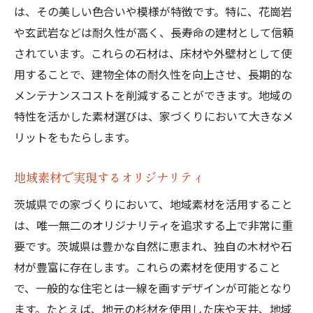
自然素材を活かしたインテリアデザイン
は、その美しい色合いや模様が特徴です。特に、花崗岩
地域の文化を反映したデザイン
や玄武岩などは耐久性が高く、長寿命の建材として信頼
地元の職人との協力による家づくり
されています。これらの石材は、床材や外壁材として使
用することで、建物全体の耐久性を向上させ、長期的な
地域の木材と石材を使った茨城県の家づくり事
メンテナンスコストを削減することができます。地域の
例
特性を活かした素材選びは、家づくりにおいて大きなメ
茨城県産の木材を使用した成功事例
リットをもたらします。
石材を用いた住宅の魅力
木材と石材の組み合わせ事例
地域素材で実現するオリジナリティ
地域素材を活かしたリノベーション事例
茨城県での家づくりにおいて、地域素材を活用すること
地元の素材で実現したエコ住宅
は、唯一無二のオリジナリティを追求する上で非常に重
茨城県の自然素材を活かしたデザインアイ
要です。茨城県は豊かな自然に恵まれ、独自の木材や石
デア
材が豊富に存在します。これらの素材を使用すること
茨城県の四季を楽しむ家づくりのアイデア
で、一般的な住宅とは一線を画すデザインが可能となり
春の花を楽しむ庭作り
ます。たとえば、地元の杉材を使用した床や天井、地域