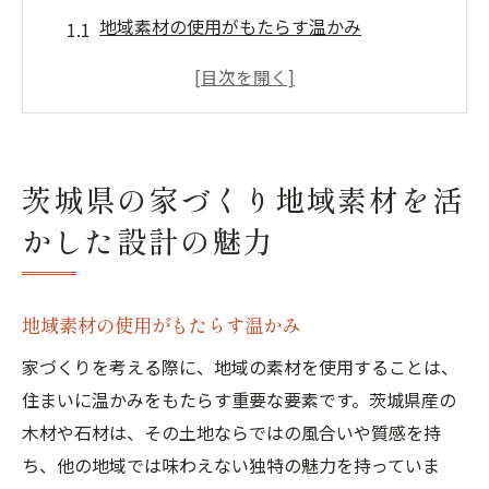
地域素材の使用がもたらす温かみ
地元の木材と石材の特徴
地域素材で実現するオリジナリティ
環境に優しい家づくりのメリット
地域経済への貢献と地域の活性化
茨城県の家づくり地域素材を活
茨城県の自然素材と現代デザインの融合
かした設計の魅力
地元の木材を使った茨城県の家づくりアイデア
茨城県産の杉と檜の魅力
木材の内装と外装での活用法
地域素材の使用がもたらす温かみ
地元の工法と木材の組み合わせ
家づくりを考える際に、地域の素材を使用することは、
木材の持つ自然な美しさと耐久性
住まいに温かみをもたらす重要な要素です。茨城県産の
木材や石材は、その土地ならではの風合いや質感を持
木材の断熱性と省エネ効果
ち、他の地域では味わえない独特の魅力を持っていま
木材と他の自然素材の相性