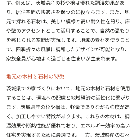
す。例えば、茨城県産の杉や檜は優れた調湿効果があ
茨城県の自然環境を取り入れた家づくりのポイ
り、居住空間の快適さを保つのに役立ちます。また、地
ント
元で採れる石材は、美しい模様と高い耐久性を誇り、床
四季折々の風景を取り込む設計
や壁のアクセントとして活用することで、自然の温もり
自然光を活かす窓の配置
を感じられる空間が実現します。地域の素材を使うこと
茨城県の風土に適した庭作り
で、四季折々の風景に調和したデザインが可能となり、
自然環境に配慮したエコ住宅
家族全員が心地よく過ごせる住まいが生まれます。
雨水や太陽光を利用したエネルギー効率
地元の木材と石材の特徴
自然との共生を考えたプランニング
茨城県での家づくりにおいて、地元の木材と石材を使用
茨城県での家づくり地域素材と調和したデザイ
することは、環境への配慮と地域経済の活性化に繋がり
ン
ます。茨城県産の杉や檜は、軽量でありながら強度が高
地域素材と現代建築の融合
く、加工しやすい特徴があります。これらの木材は、調
地元の伝統工法を取り入れたデザイン
湿効果や断熱性能が優れており、エネルギー効率の高い
地域の風景と調和する外観
住宅を実現するために最適です。一方、茨城県産の石材