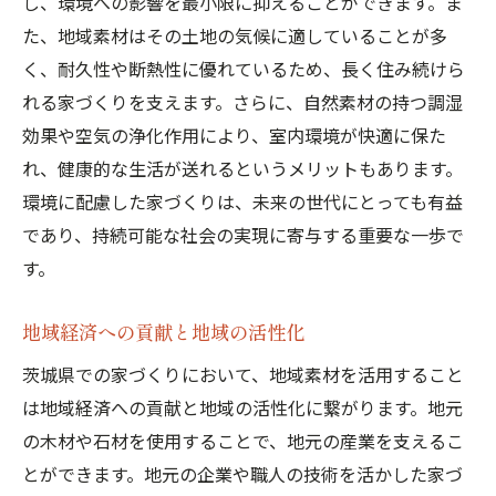
し、環境への影響を最小限に抑えることができます。ま
茨城県での家づくり地域の特性を活かしたデザ
た、地域素材はその土地の気候に適していることが多
イン
く、耐久性や断熱性に優れているため、長く住み続けら
茨城県の気候に適した住宅設計
れる家づくりを支えます。さらに、自然素材の持つ調湿
地域の風土を反映したデザインアイデア
効果や空気の浄化作用により、室内環境が快適に保た
地元の文化と歴史を取り入れた家づくり
れ、健康的な生活が送れるというメリットもあります。
自然災害に強い住宅設計のポイント
環境に配慮した家づくりは、未来の世代にとっても有益
であり、持続可能な社会の実現に寄与する重要な一歩で
地域の特性を考慮したエコ住宅
す。
地元のコミュニティと連携した住宅デザイ
ン
地域経済への貢献と地域の活性化
茨城県での家づくりにおいて、地域素材を活用すること
は地域経済への貢献と地域の活性化に繋がります。地元
の木材や石材を使用することで、地元の産業を支えるこ
とができます。地元の企業や職人の技術を活かした家づ