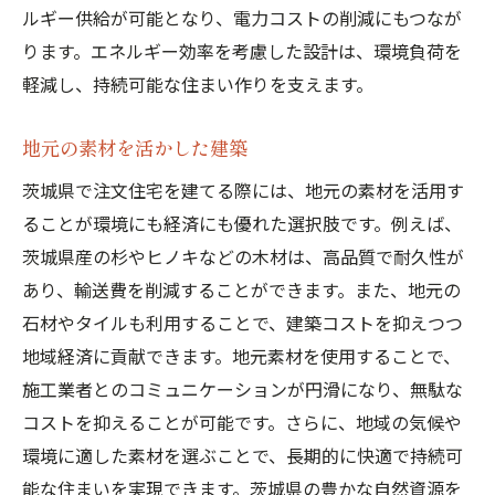
環境に優しい生活習慣
ルギー供給が可能となり、電力コストの削減にもつなが
エコな暮らしの経済効果
ります。エネルギー効率を考慮した設計は、環境負荷を
軽減し、持続可能な住まい作りを支えます。
ゼロエネルギー住宅で茨城県の持続可能な未来
を
地元の素材を活かした建築
未来の子供たちへの贈り物
茨城県で注文住宅を建てる際には、地元の素材を活用す
地域全体のエネルギー効率向上
ることが環境にも経済にも優れた選択肢です。例えば、
ゼロエネルギー住宅と地域振興
茨城県産の杉やヒノキなどの木材は、高品質で耐久性が
持続可能な建築の設計基準
あり、輸送費を削減することができます。また、地元の
ゼロエネルギー住宅の普及と課題
石材やタイルも利用することで、建築コストを抑えつつ
茨城県の環境政策とゼロエネルギー住宅
地域経済に貢献できます。地元素材を使用することで、
茨城県のゼロエネルギー注文住宅の最新トレン
施工業者とのコミュニケーションが円滑になり、無駄な
ド
コストを抑えることが可能です。さらに、地域の気候や
最新技術の紹介
環境に適した素材を選ぶことで、長期的に快適で持続可
能な住まいを実現できます。茨城県の豊かな自然資源を
ゼロエネルギー住宅の設計事例