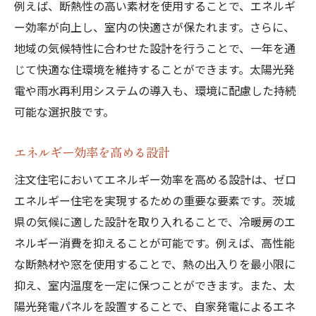
例えば、断熱性の高い素材を使用することで、エネルギ
未来志向の住宅設計
ー効率が向上し、室内の快適さが保たれます。さらに、
茨城県でのゼロエネルギー注文住宅を選ぶ理由
地域の気候特性に合わせた設計を行うことで、一年を通
地域特性に合わせた設計
じて快適な住環境を維持することができます。太陽光発
地元施工業者の強み
電や雨水再利用システムの導入も、環境に配慮した持続
政府による支援と補助金
可能な選択肢です。
地域コミュニティとの連携
エネルギー効率を高める設計
環境保護への貢献
地元経済の活性化
注文住宅においてエネルギー効率を高める設計は、ゼロ
エネルギー住宅を実現するための重要な要素です。茨城
エコな暮らしを実現する茨城県の注文住宅
県の気候に適した設計を取り入れることで、冷暖房のエ
エコ素材を使用した住宅
ネルギー消費を抑えることが可能です。例えば、高性能
省エネ設備の導入事例
な断熱材や窓を使用することで、熱の出入りを最小限に
再生可能エネルギーの活用法
抑え、室内温度を一定に保つことができます。また、太
エネルギー消費の管理と最適化
陽光発電パネルを設置することで、自家発電によるエネ