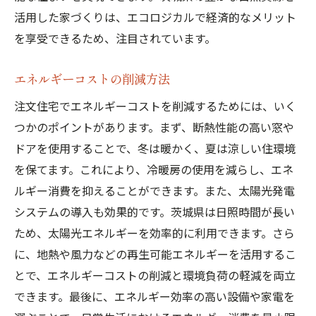
活用した家づくりは、エコロジカルで経済的なメリット
新素材とエコ技術
を享受できるため、注目されています。
スマートホームとゼロエネルギー
環境に優しいインテリアデザイン
エネルギーコストの削減方法
茨城県の注目住宅プロジェクト
注文住宅でエネルギーコストを削減するためには、いく
注文住宅で始める茨城県のエコなライフスタイ
つかのポイントがあります。まず、断熱性能の高い窓や
ル
ドアを使用することで、冬は暖かく、夏は涼しい住環境
エコ住宅の生活の楽しみ方
を保てます。これにより、冷暖房の使用を減らし、エネ
エコな庭づくりのポイント
ルギー消費を抑えることができます。また、太陽光発電
家庭菜園とエコライフ
システムの導入も効果的です。茨城県は日照時間が長い
ため、太陽光エネルギーを効率的に利用できます。さら
地域のエコイベント参加方法
に、地熱や風力などの再生可能エネルギーを活用するこ
エコライフスタイルの実践例
とで、エネルギーコストの削減と環境負荷の軽減を両立
エコな暮らしを支えるコミュニティ
できます。最後に、エネルギー効率の高い設備や家電を
茨城県で注文住宅を建てる際のゼロエネルギー