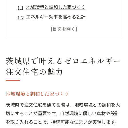
地域環境と調和した家づくり
エネルギー効率を高める設計
地元の素材を活かした建築
エネルギーコストの削減方法
快適な住環境の実現
自然と共生するライフスタイル
茨城県で叶えるゼロエネルギー
未来を築く注文住宅ゼロエネルギー住宅の魅力
注文住宅の魅力
とは
持続可能な家の定義
ゼロエネルギー住宅の技術
地域環境と調和した家づくり
再生可能エネルギーの取り入れ方
茨城県で注文住宅を建てる際は、地域環境との調和を大
環境負荷を低減する建材
切にすることが重要です。自然環境に優しい素材や設計
を取り入れることで、持続可能な住まいが実現します。
長期的なコストメリット