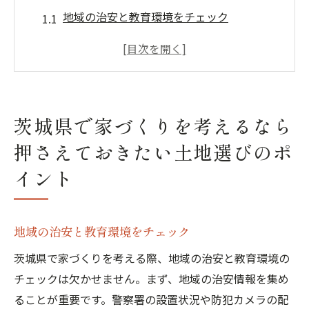
地域の治安と教育環境をチェック
通勤・通学に便利なエリアを選ぶ
自然環境と生活利便性のバランス
土地の形状と地盤の確認方法
地域のコミュニティと調和する住まい
茨城県で家づくりを考えるなら
専門家に相談する重要性
押さえておきたい土地選びのポ
理想の家づくりのために知っておきたい茨城県
イント
の土地選びガイド
茨城県の主要エリアの特徴
家族に適した地域選定のポイント
地域の治安と教育環境をチェック
土地の法的規制と建築条件
茨城県で家づくりを考える際、地域の治安と教育環境の
予算に合わせた土地の選び方
チェックは欠かせません。まず、地域の治安情報を集め
水害や地震リスクの低減策
ることが重要です。警察署の設置状況や防犯カメラの配