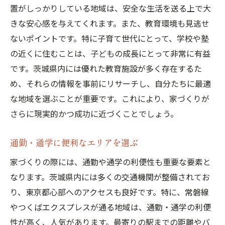
土地購入後の手続きと注意点
置がしっかりしている地域は、安全な生活を送る上で大
きな安心感を与えてくれます。また、教育環境も見逃せ
快適な家づくりを目指して茨城県での土地選び
ないポイントです。特に子育て世代にとって、学校や塾
を徹底チェック
の近くに住むことは、子どもの成長にとって非常に有益
土地の現地視察時のチェックポイント
です。茨城県内には優れた教育施設が多く存在するた
土地の歴史と周辺環境の把握
め、それらの情報を事前にリサーチし、自分たちに最適
交通アクセスと駐車場の確保
な地域を選ぶことが重要です。これにより、家づくりが
生活に必要な施設の近隣状況
さらに現実的かつ成功に近づくことでしょう。
土壌汚染や環境問題の確認
地域の未来計画と成長性
通勤・通学に便利なエリアを選ぶ
茨城県で理想の家づくりを実現するための土地
家づくりの際には、通勤や通学の利便性も重要な要素と
選びの秘訣
なります。茨城県内には多くの交通機関が整備されてお
家族のライフスタイルに合った地域選び
り、東京都心部へのアクセスも良好です。特に、常磐線
やつくばエクスプレスが通る地域は、通勤・通学の利便
自然災害リスクの低い土地を選ぶ
性が高く、人気があります。最寄りの駅までの距離やバ