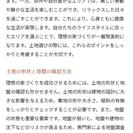
ます。一方、郊外や自然豊かなエリアでは、美しい景観
土地の評価と適正価格の見極め方
や静かな生活を楽しむことができ、リラックスした日々
公的機関の情報を活用する方法
を過ごすことができます。これにより、心身ともに健康
地元の評判と口コミの活用
な生活が実現します。自分たちのライフスタイルに合っ
たエリアを選ぶことで、理想の家づくりが一層現実的に
地盤調査の重要性と実施方法
なります。土地選びの際には、これらのポイントをしっ
法的手続きと必要書類の準備
かりと考慮することが大切です。
土地購入前の契約内容の確認ポイント
理想の家づくり茨城県での土地選びを成功させ
土地の形状と地盤の確認方法
るために必要な情報
理想の家づくりを成功させるためには、土地の形状と地
地域ごとの土地価格と相場
盤の確認も欠かせません。土地の形状は建物の設計に大
土地の購入タイミングと市場動向
きな影響を与えるため、敷地の形や大きさ、傾斜の有無
土地選びに関する最新のトレンド
をしっかりとチェックすることが必要です。また、地盤
地域のイベントや祭りの影響
の状態も重要な要素です。地盤が弱いと、地震や建物の
地元住民の生活スタイルと文化
沈下などのリスクが高まるため、専門家による地盤調査