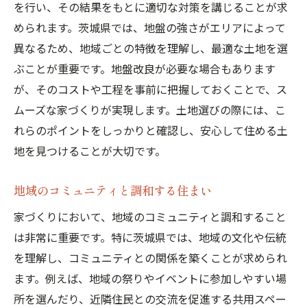
を行い、その結果をもとに適切な対策を講じることが求
土地選びに役立つツールとアプリ
められます。茨城県では、地盤の強さがエリアによって
茨城県での家づくりをスムーズに進めるための
異なるため、地域ごとの特徴を理解し、最適な土地を選
土地選びのステップ
ぶことが重要です。地盤改良が必要な場合もあります
希望条件のリストアップと優先順位付け
が、そのコストや工程を事前に把握しておくことで、ス
複数の候補地を比較検討する方法
ムーズな家づくりが実現します。土地選びの際には、こ
現地見学の際のポイントと注意点
れらのポイントをしっかりと確認し、安心して住める土
契約前に確認すべき重要事項
地を見つけることが大切です。
土地購入後の手続きとスケジュール
地域のコミュニティと調和する住まい
家づくりのプロジェクト管理と実行
家づくりにおいて、地域のコミュニティと調和すること
は非常に重要です。特に茨城県では、地域の文化や伝統
を理解し、コミュニティとの関係を築くことが求められ
ます。例えば、地域の祭りやイベントに参加しやすい場
所を選んだり、近隣住民との交流を促進する共用スペー