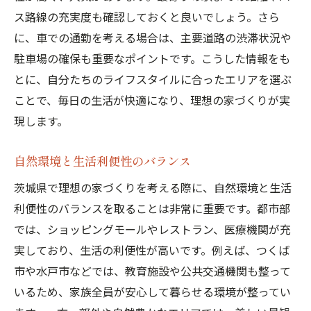
将来の資産価値を考えた土地購入
ス路線の充実度も確認しておくと良いでしょう。さら
地域の風土と気候に適した家づくり
に、車での通勤を考える場合は、主要道路の渋滞状況や
プロの意見を活用した土地選び
駐車場の確保も重要なポイントです。こうした情報をも
土地選びと家づくりのスケジュール管理
とに、自分たちのライフスタイルに合ったエリアを選ぶ
家づくり初心者必見茨城県での土地選びで失敗
ことで、毎日の生活が快適になり、理想の家づくりが実
しないためのコツ
現します。
初めての土地選びでおさえるべきポイント
自然環境と生活利便性のバランス
見落としがちな土地選びの注意点
家族の声を反映させた地域選定
茨城県で理想の家づくりを考える際に、自然環境と生活
利便性のバランスを取ることは非常に重要です。都市部
不動産業者との上手な付き合い方
では、ショッピングモールやレストラン、医療機関が充
土地選びの際の費用と予算管理
実しており、生活の利便性が高いです。例えば、つくば
土地選びと住宅ローンの基本知識
市や水戸市などでは、教育施設や公共交通機関も整って
茨城県での家づくりを成功させるための土地選
いるため、家族全員が安心して暮らせる環境が整ってい
びの基本知識