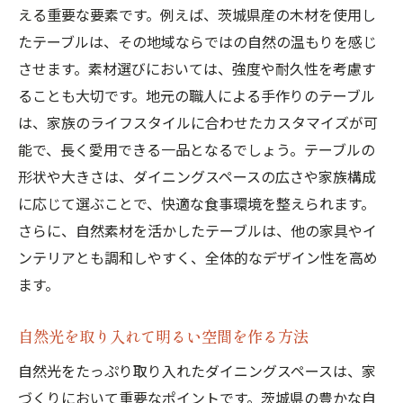
える重要な要素です。例えば、茨城県産の木材を使用し
ネート
たテーブルは、その地域ならではの自然の温もりを感じ
サステナブルな素材選びで環境に優しい家
させます。素材選びにおいては、強度や耐久性を考慮す
づくり
ることも大切です。地元の職人による手作りのテーブル
地元の伝統を取り入れたデザインアクセン
は、家族のライフスタイルに合わせたカスタマイズが可
ト
能で、長く愛用できる一品となるでしょう。テーブルの
家族で楽しむ茨城風おもてなしの考え方
形状や大きさは、ダイニングスペースの広さや家族構成
季節ごとの風物詩を感じる装飾のアイデア
に応じて選ぶことで、快適な食事環境を整えられます。
地域コミュニティを意識した空間設計
さらに、自然素材を活かしたテーブルは、他の家具やイ
ンテリアとも調和しやすく、全体的なデザイン性を高め
茨城県の家づくりで大切なダイニングデザイン
ます。
のポイント
空間を広く見せるカラーリングの工夫
自然光を取り入れて明るい空間を作る方法
照明計画で演出する居心地の良さ
自然光をたっぷり取り入れたダイニングスペースは、家
ダイニングセット選びの重要性
づくりにおいて重要なポイントです。茨城県の豊かな自