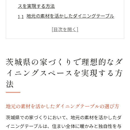
スを実現する方法
地元の素材を活かしたダイニングテーブル
の選び方
自然光を取り入れて明るい空間を作る方法
オープンキッチンとの調和を図る配置アイ
デア
茨城県の家づくりで理想的なダ
収納力を考慮したダイニングスペースのデ
イニングスペースを実現する方
ザイン
家族のライフスタイルに合わせた空間作り
法
のポイント
機能性とデザイン性を兼ね備えた家具選び
地元の素材を活かしたダイニングテーブルの選び方
ダイニングスペースを活用した茨城県らしい家
茨城県での家づくりにおいて、地元の素材を活かしたダ
づくりの秘訣
イニングテーブルは、住まい全体に暖かみと独自性を与
地域の特産品を使ったインテリアコーディ