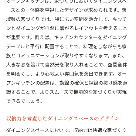
オープンキッチンは、家づくりにおいてダイニングスペ
ネート
ースとの一体感を重視したデザインが求められます。茨
茨城の郷土料理を引き立てる空間作り
城県の家づくりでは、特に広い空間を活かして、キッチ
ホストとしての心遣いを表現するインテリ
ンとダイニングが自然に繋がるレイアウトを考えること
ア
が重要です。例えば、キッチンカウンターをダイニング
テーブルと平行に配置することで、料理をしながらも家
料理教室も可能な多目的ダイニング
族とコミュニケーションが取りやすくなります。また、
新鮮な食材をストックするパントリー設計
大きな窓を設けて自然光を取り入れることで、空間全体
季節感を演出するデコレーションアイデア
を明るくし、より心地よい雰囲気を演出できます。オー
家づくり初心者必見！茨城県でのダイニングス
プンキッチンの配置は、動線の確保と視線の抜け感を意
ペースの作り方
識することで、よりスムーズで機能的な家づくりが実現
基本から学ぶダイニングプランニング
できるでしょう。
予算に合わせたインテリア選びのコツ
施工例から学ぶ成功ポイント
収納力を考慮したダイニングスペースのデザイン
DIYで楽しむカスタマイズアイデア
ダイニングスペースにおいて、収納力は快適な家づくり