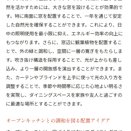
壁面収納を活用したスペース効率化
然を活かすためには、大きな窓を設けることが効果的で
プライベートとオープン感のバランス
す。特に南面に窓を配置することで、一年を通じて安定
家族団らんを促進するレイアウト
した自然光を確保することができます。これにより、日
家づくりに役立つ茨城県のダイニングスペース
中の照明使用を最小限に抑え、エネルギー効率の向上に
のアイデア集
もつながります。さらに、窓辺に観葉植物を配置するこ
シンプル＆モダンなデザイン事例
とで、外の緑と調和し、空間に一層の寛ぎをもたらしま
す。吹き抜け構造を採用することで、光が上からも差し
和洋折衷のスタイルで魅せる空間
込み、より一層の開放感を演出することができます。ま
カフェ風ダイニングの作り方
た、カーテンやブラインドを上手に使って光の入り方を
ペットも快適なダイニングスペース
調整することで、季節や時間帯に応じた心地よい明るさ
ホームオフィスと兼用する新提案
を実現し、ダイニングスペースを家族や友人と過ごすの
庭と一体化したアウトドアダイニング
に最適な場所とすることができます。
茨城県の食材を活かした家づくりとダイニング
スペースデザイン
オープンキッチンとの調和を図る配置アイデア
地元の旬の食材を楽しむテーブルコーディ