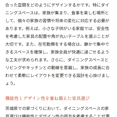
合った空間をどのようにデザインするかです。特にダイ
地元アーティストとのコラボレーション
ニングスペースは、家族が集まり、食事を楽しむ場所と
地域祭りをテーマにした季節ごとの装飾
して、個々の家族の習慣や将来の変化に対応する必要が
地元の植物を取り入れたグリーンインテリ
あります。例えば、小さな子供がいる家庭では、安全性
ア
を考慮した家具の配置や角が丸いテーブルを選ぶことが
茨城ならではのホスピタリティを感じる空
大切です。また、在宅勤務をする場合は、静かで集中で
間演出
きるスペースを確保し、家族全員が快適に過ごせるよう
な工夫が求められます。さらに、ダイニングスペースと
リビングやキッチンとの動線を意識し、家族の成長に合
わせて柔軟にレイアウトを変更できる設計を心掛けまし
ょう。
機能性とデザイン性を兼ね備えた家具選び
茨城県での家づくりにおいて、ダイニングスペースの家
具選びは機能性とデザイン性の両方を考慮することが重