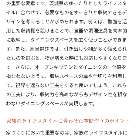
プロに頼るべき部分と自分でやるべき部分
の重要な要素です。茨城県のゆったりとしたライフスタ
イルに合わせて、必要なものをすっきりと収納できるデ
リノベーションで叶える理想のダイニング
ザインを考えることが求められます。例えば、壁面を活
茨城県で家づくりをする際に考慮すべきダイニ
用した収納棚を設けることで、食器や調理道具を効率的
ングの特徴
に収納し、ダイニングスペースを広く使うことができま
地域気候に対応した居心地の良さ
す。また、家具選びでは、引き出しや棚が多く備えられ
自然素材を取り入れるメリット
たものを選ぶと、物が増えた時にも対応しやすくなりま
長く愛用できる家具選びの基準
す。さらに、オープンキッチンとダイニングの一体感を
多目的に使える空間設計の重要性
損なわないように、収納スペースの扉や仕切りを利用し
音響効果を考慮した静かな空間づくり
て、視界を遮らない工夫をすると良いでしょう。これら
の工夫により、収納力を高めながらもデザイン性を損な
メンテナンスが簡単な素材の選び方
わないダイニングスペースが実現します。
地域の魅力を引き出す茨城県の家づくりとダイ
ニングの融合
家族のライフスタイルに合わせた空間作りのポイント
観光スポットとの調和を図るデザイン
家づくりにおいて重要なのは、家族のライフスタイルに
伝統と現代を融合させたスタイル