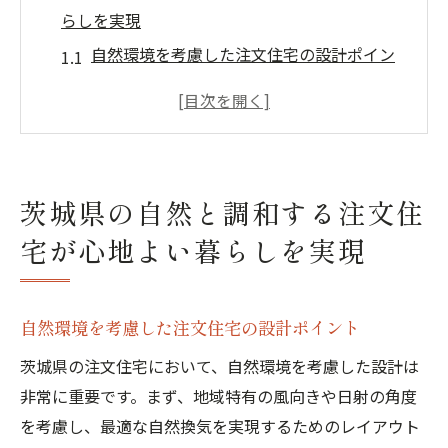
らしを実現
自然環境を考慮した注文住宅の設計ポイン
ト
茨城県の自然素材を活かした住宅づくり
自然との共生を目指したライフスタイルの
提案
茨城県の自然と調和する注文住
地域の生態系を守るための住宅デザイン
宅が心地よい暮らしを実現
自然光を活用した快適な室内環境の作り方
自然の音を取り入れた癒しの暮らし
快適な住環境を創る自然換気の魅力を注文住宅
自然環境を考慮した注文住宅の設計ポイント
で体感
茨城県の注文住宅において、自然環境を考慮した設計は
自然換気を活用した省エネルギー生活
非常に重要です。まず、地域特有の風向きや日射の角度
新鮮な空気を取り込むための設計の工夫
を考慮し、最適な自然換気を実現するためのレイアウト