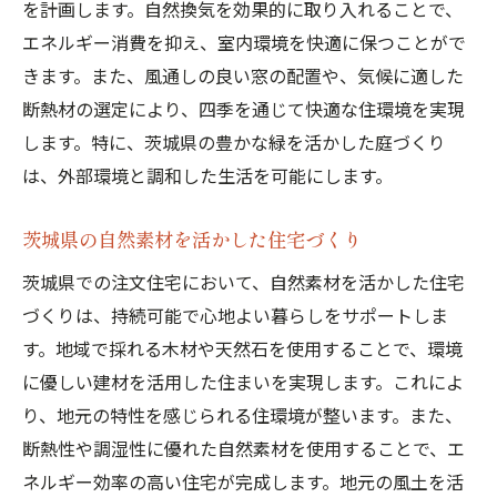
自然換気がもたらす健康的な暮らし
を計画します。自然換気を効果的に取り入れることで、
季節ごとの風を楽しむための窓の工夫
エネルギー消費を抑え、室内環境を快適に保つことがで
きます。また、風通しの良い窓の配置や、気候に適した
自然換気システムと注文住宅の融合
断熱材の選定により、四季を通じて快適な住環境を実現
換気効率を高める間取りのアイデア
します。特に、茨城県の豊かな緑を活かした庭づくり
四季の風景を楽しむ茨城県の注文住宅設計術
は、外部環境と調和した生活を可能にします。
四季の変化を楽しむための窓デザイン
季節ごとの庭づくりとその楽しみ方
茨城県の自然素材を活かした住宅づくり
茨城県の自然を背景にした室内装飾
茨城県での注文住宅において、自然素材を活かした住宅
四季を通じて快適に過ごすための工夫
づくりは、持続可能で心地よい暮らしをサポートしま
自然風景を取り込むためのテラス設計
す。地域で採れる木材や天然石を使用することで、環境
暖かさを感じる冬の注文住宅
に優しい建材を活用した住まいを実現します。これによ
り、地元の特性を感じられる住環境が整います。また、
自然に囲まれた心豊かな生活を提案する注文住
断熱性や調湿性に優れた自然素材を使用することで、エ
宅
ネルギー効率の高い住宅が完成します。地元の風土を活
心を癒す自然の音を取り入れた住まい