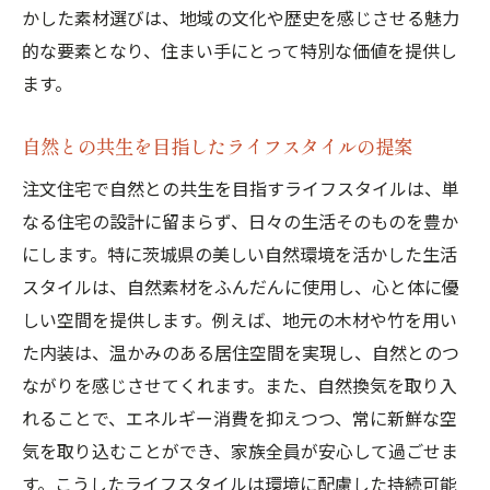
かした素材選びは、地域の文化や歴史を感じさせる魅力
自然を感じるためのインテリアデザイン
的な要素となり、住まい手にとって特別な価値を提供し
庭と一体化したリビング空間の魅力
ます。
自然を取り込むための開放的な間取り
自然素材を取り入れた家具選びのコツ
自然との共生を目指したライフスタイルの提案
心豊かな暮らしを実現するためのヒント
注文住宅で自然との共生を目指すライフスタイルは、単
地域特性を生かした注文住宅で茨城県らしい住
なる住宅の設計に留まらず、日々の生活そのものを豊か
まいを実現
にします。特に茨城県の美しい自然環境を活かした生活
茨城県の気候風土に合った住宅の特徴
スタイルは、自然素材をふんだんに使用し、心と体に優
しい空間を提供します。例えば、地元の木材や竹を用い
地域文化を取り入れた注文住宅の魅力
た内装は、温かみのある居住空間を実現し、自然とのつ
地元の職人技術を活かした家づくり
ながりを感じさせてくれます。また、自然換気を取り入
地域資源を大切にした素材選び
れることで、エネルギー消費を抑えつつ、常に新鮮な空
茨城県らしい景観を生かした外観デザイン
気を取り込むことができ、家族全員が安心して過ごせま
地域の伝統を感じるインテリア
す。こうしたライフスタイルは環境に配慮した持続可能