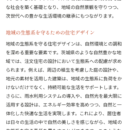
注文住宅が叶える自然との共生と心地よい暮ら
な社会を築く基礎となり、地域の自然景観を守りつつ、
し
次世代への豊かな生活環境の継承にもつながります。
自然との共生を意識した住宅設計のポイン
ト
地域の生態系を守るための住宅デザイン
快適な住環境を実現するための素材選び
地域の生態系を守る住宅デザインは、自然環境との調和
自然環境と調和する色彩設計
を深める重要な要素です。茨城県のような自然豊かな地
域では、注文住宅の設計において生態系への配慮が求め
自然換気とエネルギー効率の両立
られます。例えば、周辺の植生を考慮した庭の設計や、
心地よさを追求した空間づくりのヒント
地元の素材を活用した建築は、地域の生態系に負荷をか
自然を感じる毎日の楽しみ方
けないだけでなく、持続可能な生活をサポートします。
茨城県の美しい自然を感じる注文住宅のデザイ
さらに、雨水利用システムの導入や、自然光を最大限に
ン秘話
活用する設計は、エネルギー効率を高めつつ、自然と一
自然の美しさを引き立てる外観デザイン
体化した快適な生活を実現します。これにより、居住者
汎用性のある自然素材の選び方
は日々の生活の中で自然の美しさを感じながら、地域の
注文住宅で実現する自然景観との一体感