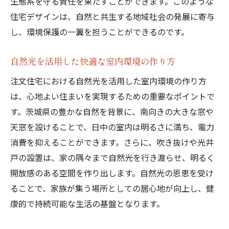
生態系を守る責任を果たすことができます。このような
住宅デザインは、自然と共生する地域社会の発展に寄与
自然の形状を模したユニークな建築アイデ
し、環境保護の一翼を担うことができるのです。
ア
四季折々の美しさを感じる室内空間
自然光を活用した快適な室内環境の作り方
地域の自然遺産を意識した設計
注文住宅における自然光を活用した室内環境の作り方
注文住宅で実現する茨城県での心豊かな日々の
は、心地よい住まいを実現するための重要なポイントで
暮らし
す。茨城県の豊かな自然を背景に、南向きの大きな窓や
心豊かな暮らしを支える住宅設計
天窓を設けることで、日中の室内は明るさに満ち、電力
自然と共に過ごすための空間作り
消費を抑えることができます。さらに、吹き抜けや光井
家族の時間を大切にするリビングデザイン
戸の設置は、家の隅々まで自然光を行き渡らせ、明るく
日常に溶け込む自然の取り入れ方
開放感のある空間を作り出します。自然光の恩恵を受け
自然の四季を感じる暮らしのすすめ
ることで、家族が集う場所としての居心地が向上し、健
康的で持続可能な生活の基盤となります。
自然に触れることで心豊かになる理由