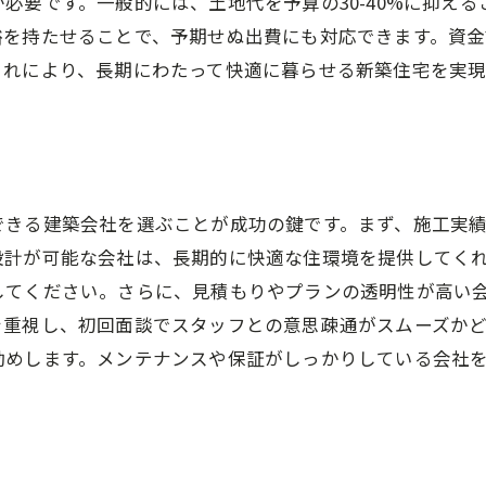
必要です。一般的には、土地代を予算の30-40%に抑え
自然光を取り入れる設計テクニック
裕を持たせることで、予期せぬ出費にも対応できます。資
エコフレンドリーな住まいの実現
これにより、長期にわたって快適に暮らせる新築住宅を実
スマートセキュリティの導入方法
茨城県の新築注文住宅で人気のリビングデザインとは
開放感のあるリビングの作り方
リビングの家具配置アイデア
できる建築会社を選ぶことが成功の鍵です。まず、施工実
設計が可能な会社は、長期的に快適な住環境を提供してく
自然素材を活かした空間づくり
してください。さらに、見積もりやプランの透明性が高い
家族が集まる暖かなインテリア
を重視し、初回面談でスタッフとの意思疎通がスムーズか
音響環境を考慮した設計の工夫
勧めします。メンテナンスや保証がしっかりしている会社
照明計画のポイントとその効果
新築注文住宅で実現する快適で便利な暮らしの秘訣
動線を考えた家事効率アップの工夫