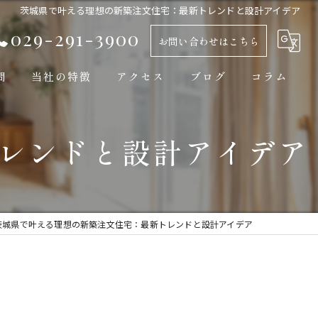
茨城県で叶える理想の新築注文住宅：最新トレンドと設計アイデア
029-291-3900
お問い合わせはこちら
問
当社の特徴
アクセス
ブログ
コラム
新築
レンドと設計アイデア
平屋
自然素材
工務店
茨城県で叶える理想の新築注文住宅：最新トレンドと設計アイデア
モダン