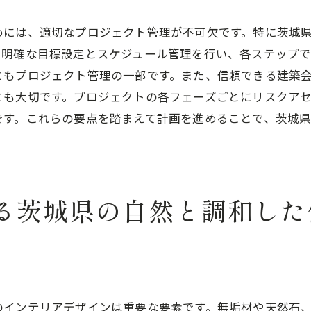
地域特性を生かした素材選び
自然災害に強い住宅構造の考慮
めには、適切なプロジェクト管理が不可欠です。特に茨城
、明確な目標設定とスケジュール管理を行い、各ステップ
地域コミュニティとの関係構築
ともプロジェクト管理の一部です。また、信頼できる建築
文化と調和したデザインの魅力
とも大切です。プロジェクトの各フェーズごとにリスクア
地産地消を活かした建築素材の選択
です。これらの要点を踏まえて計画を進めることで、茨城
地域イベントとの連携を考えた住まい
長く愛される新築注文住宅を茨城県で手に入れる方法
耐久性の高い素材選びのポイント
住まいの価値を高めるメンテナンス
る茨城県の自然と調和した
家族の変化に対応できる設計
増改築を考慮した間取りのプランニング
将来を見据えた土地活用の提案
住まいを長持ちさせる日常ケア
のインテリアデザインは重要な要素です。無垢材や天然石