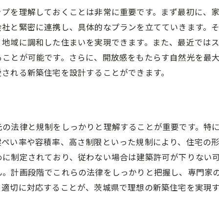
スマート家電で時短生活を実現
ップを理解しておくことは非常に重要です。まず最初に、
収納スペースの賢い活用法
会社と緊密に連携し、具体的なプランを立てていきます。
プライバシーを考慮した間取り設計
、地域に調和した住まいを実現できます。また、最近では
子育てに優しい設備と設計
ることが可能です。さらに、開放感をもたらす自然光を最
リラックスできるパーソナルスペース作り
愛される新築住宅を設計することができます。
茨城県で新築注文住宅を建てる際に考慮すべきトレンド
茨城県の気候に適した住宅デザイン
最新の住宅エコトレンドを取り入れる
元の法律と規制をしっかりと理解することが重要です。特
住まいにおける健康志向の取り組み
建ぺい率や容積率、高さ制限といった規制により、住宅の
近隣とのコミュニケーションを考えた設計
めに制定されており、従わない場合は建築許可が下りない
未来を見据えたテクノロジーの活用
ん。計画段階でこれらの法律をしっかりと把握し、専門家
、適切に対応することが、茨城県で理想の新築住宅を実現
持続可能な生活スタイルの提案
地域環境と共存する新築注文住宅の魅力を探る