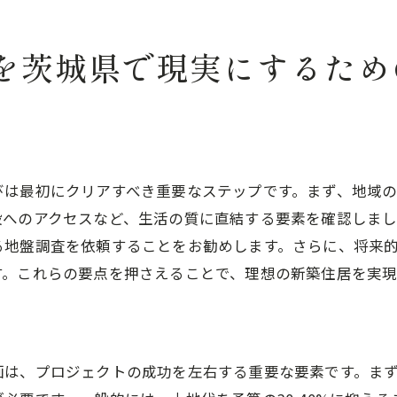
地元の法律と規制に関する理解
プロジェクト管理で成功を目指す
を茨城県で現実にするため
新築注文住宅で叶える茨城県の自然と調和した住空間
自然素材のインテリアデザインの効果
地元の植生を活かした庭作り
季節の変化を楽しむ窓の配置
びは最初にクリアすべき重要なステップです。まず、地域
エネルギー効率を考えた設計
設へのアクセスなど、生活の質に直結する要素を確認しま
地元産木材の利用とその利点
る地盤調査を依頼することをお勧めします。さらに、将来
地震に強い構造設計のポイント
す。これらの要点を押さえることで、理想の新築住居を実
注目の新築デザイン:自然素材とスマートホーム技術の融
最新のスマートホーム技術紹介
自然素材とテクノロジーの融合事例
画は、プロジェクトの成功を左右する重要な要素です。ま
便利で効率的な家電配置のコツ