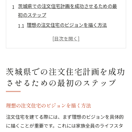
茨城県での注文住宅計画を成功させるための最
初のステップ
理想の注文住宅のビジョンを描く方法
家族のライフスタイルを考慮した住宅計画
の立て方
茨城県の地域特性を活かした住宅設計のポ
イント
茨城県での注文住宅計画を成功
予算設定の基本と資金計画の重要性
させるための最初のステップ
専門家に相談する前に知っておくべきこと
住宅計画を成功に導く準備のチェックリス
ト
理想の注文住宅のビジョンを描く方法
生活スタイルから考える理想の注文住宅デザイ
注文住宅を建てる際には、まず理想のビジョンを具体的
ン
に描くことが重要です。これには家族全員のライフスタ
家族構成に合わせた間取りの考え方