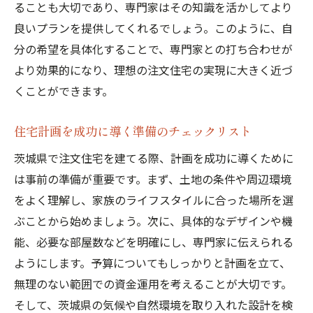
ることも大切であり、専門家はその知識を活かしてより
各フェーズでの重要なマイルストーン
良いプランを提供してくれるでしょう。このように、自
遅延を防ぐための事前準備の重要性
分の希望を具体化することで、専門家との打ち合わせが
スケジュール調整のための定期的なレビュ
より効果的になり、理想の注文住宅の実現に大きく近づ
ー
くことができます。
施工と引き渡しのタイミングを最適化する
方法
住宅計画を成功に導く準備のチェックリスト
変更や予期せぬ事態に対応するフレキシブ
茨城県で注文住宅を建てる際、計画を成功に導くために
ルな計画
は事前の準備が重要です。まず、土地の条件や周辺環境
をよく理解し、家族のライフスタイルに合った場所を選
ぶことから始めましょう。次に、具体的なデザインや機
能、必要な部屋数などを明確にし、専門家に伝えられる
ようにします。予算についてもしっかりと計画を立て、
無理のない範囲での資金運用を考えることが大切です。
そして、茨城県の気候や自然環境を取り入れた設計を検