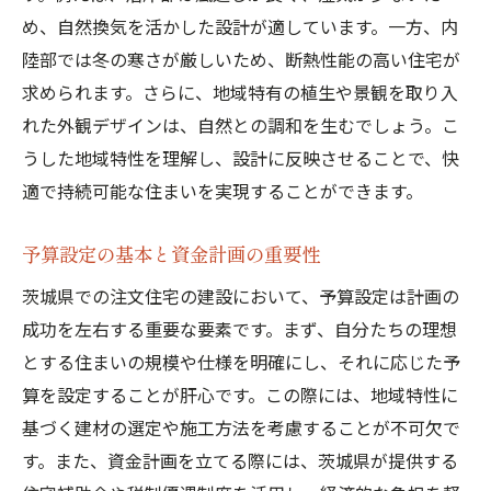
地元の自然素材を取り入れた家作り
め、自然換気を活かした設計が適しています。一方、内
陸部では冬の寒さが厳しいため、断熱性能の高い住宅が
季節や気候を考慮した設計の工夫
求められます。さらに、地域特有の植生や景観を取り入
地域の風景と調和する外観デザイン
れた外観デザインは、自然との調和を生むでしょう。こ
自然光を活かした居住空間の創造
うした地域特性を理解し、設計に反映させることで、快
庭やテラスを活用したアウトドアライフの
適で持続可能な住まいを実現することができます。
提案
エコシステムを意識した持続可能な設計
予算設定の基本と資金計画の重要性
注文住宅計画を進めるための詳細な計画書作成
茨城県での注文住宅の建設において、予算設定は計画の
の重要性
成功を左右する重要な要素です。まず、自分たちの理想
計画書に含めるべき重要な項目
とする住まいの規模や仕様を明確にし、それに応じた予
予算とスケジュールの具体化の方法
算を設定することが肝心です。この際には、地域特性に
変更やトラブルに備えるリスク管理
基づく建材の選定や施工方法を考慮することが不可欠で
す。また、資金計画を立てる際には、茨城県が提供する
計画書作成時に注意すべき法規制