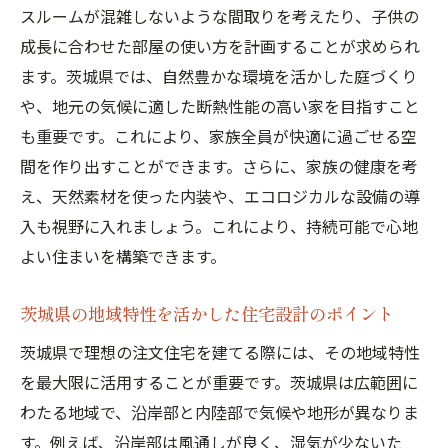
モデルハウスから学ぶ省エネ住宅の技術
スルームが混雑しないような間取りを考えたり、子供の
自分の理想に合ったスタイルの見つけ方
成長に合わせた部屋の使い方を計画することが求められ
茨城県の風土に合った住宅トレンド
ます。茨城県では、自然豊かな環境を活かした庭づくり
や、地元の気候に適した断熱性能の高い家を目指すこと
専門家との相談で理想の注文住宅を具体化する
も重要です。これにより、家族全員が快適に過ごせる空
方法
間を作り出すことができます。さらに、家族の健康を考
専門家選びで失敗しないためのポイント
え、天然素材を使った内装や、エコロジカルな設備の導
相談前に準備しておくべき資料と情報
入も視野に入れましょう。これにより、持続可能で心地
プロから得られるアドバイスの活用法
よい住まいを構築できます。
設計士や建築家との効果的なコミュニケー
ション
茨城県の地域特性を活かした住宅設計のポイント
茨城県における建築規制の理解と対応
茨城県で理想の注文住宅を建てる際には、その地域特性
専門家との共同作業で理想を形にするプロ
を最大限に活用することが重要です。茨城県は広範囲に
セス
わたる地域で、沿岸部と内陸部で気候や地形が異なりま
茨城県の自然環境を活かした注文住宅の魅力
す。例えば、沿岸部は風通しが良く、湿気が少ないた