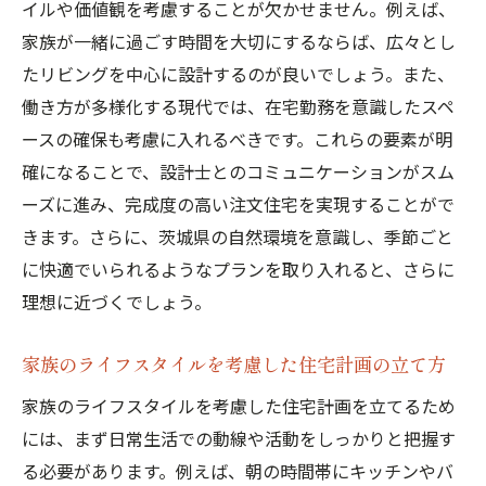
イルや価値観を考慮することが欠かせません。例えば、
快適な生活を実現するためのデザイン要素
家族が一緒に過ごす時間を大切にするならば、広々とし
エコロジーとサステナビリティを考慮した
たリビングを中心に設計するのが良いでしょう。また、
家作り
働き方が多様化する現代では、在宅勤務を意識したスペ
個性を活かした内装デザインの工夫
ースの確保も考慮に入れるべきです。これらの要素が明
確になることで、設計士とのコミュニケーションがスム
未来のライフスタイルを見据えた柔軟な設
ーズに進み、完成度の高い注文住宅を実現することがで
計
きます。さらに、茨城県の自然環境を意識し、季節ごと
茨城県での暮らしに適した設備の選び方
に快適でいられるようなプランを取り入れると、さらに
モデルハウス見学で発見する最新の注文住宅ト
理想に近づくでしょう。
レンド
モデルハウス見学の効果的な活用法
家族のライフスタイルを考慮した住宅計画の立て方
最新の設備やデザインを取り入れるための
家族のライフスタイルを考慮した住宅計画を立てるため
視点
には、まず日常生活での動線や活動をしっかりと把握す
見学時に注目すべきポイント
る必要があります。例えば、朝の時間帯にキッチンやバ