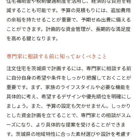
住宅補助金や税制優遇制度を活用し、経済的な負担を軽
施工業者とのスムーズな連携を図るための
減することも可能です。予算の見積もりには、追加費用
工夫
の余裕を持たせることが重要で、予期せぬ出費に備える
計画書に基づく進捗管理と確認のポイント
ことができます。計画的な資金管理が、長期的な満足度
茨城県で理想を叶える注文住宅のための予算設
を高める鍵となります。
定術
初期見積りと実際のコストの比較
専門家に相談する前に知っておくべきこと
目標予算に基づく資金計画の立て方
注文住宅を茨城県で計画するには、専門家に相談する前
予算オーバーを防ぐための工夫
に自分自身の希望や条件をしっかり把握しておくことが
コスト削減可能な部分とその見極め方
重要です。まず、家族のライフスタイルや必要な機能を
ローンの利用と返済計画の考え方
具体的に考え、希望するデザインや優先順位を明確にし
ましょう。また、予算の設定も欠かせません。しっかり
予算内で最高の結果を得るための戦略
とした資金計画を立てることで、専門家との相談がスム
成功する注文住宅作りのためのスケジュール管
ーズになり、より具体的な提案を受けることができま
理ポイント
す。茨城県の地域特性に合った素材選びや設計を考慮す
プロジェクト全体のタイムラインの設定