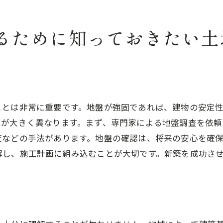
近隣施設の充実度を評価する
地元の不動産業者の知識を活用する
るために知っておきたい土
理想の新築住宅を実現するための設計のヒントと最新トレ
最新の間取りトレンドを取り入れる
エネルギー効率の高い設計を目指す
自然素材を活かしたデザイン
ことは非常に重要です。地盤が強固であれば、建物の安定
家族のライフスタイルに合ったプラン
性が大きく異なります。まず、専門家による地盤調査を依
スマートホームの導入を検討する
査などの手法があります。地盤の確認は、将来の安心を確
地域特有の建築スタイルを活かす
解し、施工計画に組み込むことが大切です。新築を成功さ
予算をしっかり管理するための新築住宅資金計画術
初期費用とランニングコストの把握
住宅ローンの選び方
予算オーバーを防ぐための工夫