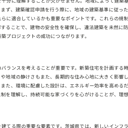
を十分に理解することが欠かせません。地域によって建築
必要資金の具体的な見積もり方法
。まず、建築確認申請を行う際に、地域の建築基準に従っ
補助金や優遇制度の活用法
れらに適合しているかも重要なポイントです。これらの規
解することで、建物の安全性を確保し、違法建築を未然に
資金計画の見直しポイント
新築プロジェクトの成功につながります。
茨城県での新築に適した地域の特徴と魅力を活かす方法
地域ごとの特色を知る
自然環境を活かした住まい作り
のバランスを考えることが重要です。新築住宅を計画する
地域コミュニティとの関わり方
さや地域の静けさもまた、長期的な住み心地に大きく影響
交通の利便性を重視する
。また、環境に配慮した設計は、エネルギー効率を高める
住民の口コミを活用する
規制を理解し、持続可能な家づくりを心がけることが、理
地域資源を活用した生活
新築住宅の施工業者選びで失敗しないためのチェックポイ
施工業者の実績と評判を確認
を建てる際の重要な要素です。茨城県では、新しいインフ