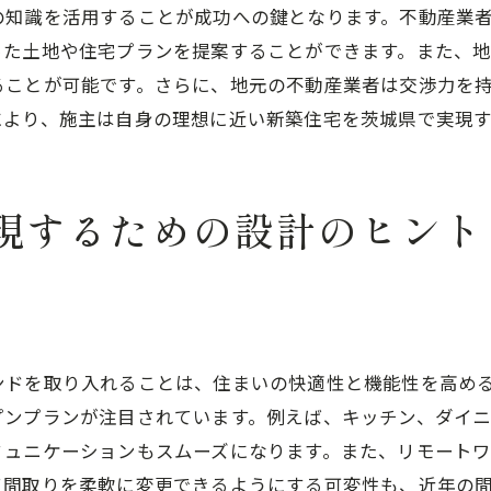
家族構成の変化に対応する設計
の知識を活用することが成功への鍵となります。不動産業
将来のメンテナンスを考慮したプラン
った土地や住宅プランを提案することができます。また、
ることが可能です。さらに、地元の不動産業者は交渉力を
子育て環境を考慮した住まい選び
により、施主は自身の理想に近い新築住宅を茨城県で実現
バリアフリーの導入検討
趣味や仕事を考慮したスペース作り
ライフステージに応じた住み替え計画
現するための設計のヒント
新築住宅を長持ちさせるためのメンテナンス方法と注意点
定期点検の重要性
季節ごとのメンテナンスポイント
長持ちさせるための掃除方法
ンドを取り入れることは、住まいの快適性と機能性を高め
住宅診断士の活用法
プンプランが注目されています。例えば、キッチン、ダイ
自分でできる簡単な修繕
ミュニケーションもスムーズになります。また、リモート
プロに任せるべき修繕内容
て間取りを柔軟に変更できるようにする可変性も、近年の