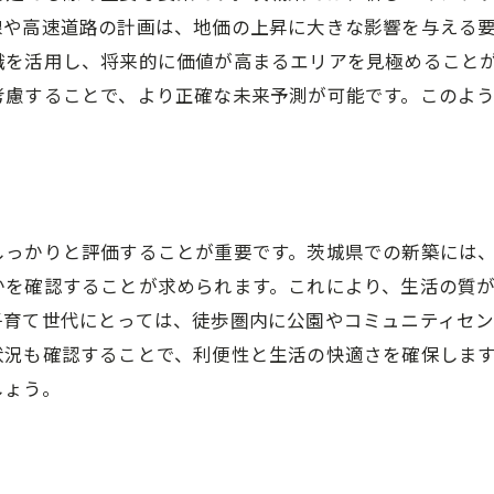
契約前に確認すべき重要事項
線や高速道路の計画は、地価の上昇に大きな影響を与える
アフターサービスの充実度を評価
識を活用し、将来的に価値が高まるエリアを見極めること
施工スケジュールの確認方法
考慮することで、より正確な未来予測が可能です。このよ
見積もりの比較と検証
信頼できる業者の選び方
茨城県の気候に合わせた新築住宅のエコな取り組み
断熱性能を高めるための工夫
しっかりと評価することが重要です。茨城県での新築には
自然エネルギーを活用した住宅
かを確認することが求められます。これにより、生活の質
雨水や太陽光の有効利用
子育て世代にとっては、徒歩圏内に公園やコミュニティセ
省エネ家電の導入
状況も確認することで、利便性と生活の快適さを確保しま
地域の植栽を活用した庭作り
しょう。
環境に優しい建材選び
家族の未来を見据えた茨城県での新築のライフプランニン