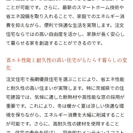
ことが可能です。さらに、最新のスマートホーム技術や
家族の安全を守る耐震性能の重要性
省エネ設備を取り入れることで、家庭でのエネルギー消
長期的視点での資産価値向上の可能性
費を抑えながら、便利で快適な生活を実現します。注文
環境に優しい暮らしを実現するエコな選択
住宅ならではの高い自由度を活かし、家族が長く安心し
住宅性能評価制度の利点とその仕組み
て暮らせる家を創造することができるのです。
茨城県における自然環境を活かした注文住宅設
計のアイデア
省エネ性能と耐久性の高い住宅がもたらす暮らしの変
化
地域の風土に合った家づくりのヒント
自然素材を取り入れたエコデザインの提案
注文住宅で長期優良住宅を選ぶことにより、省エネ性能
と耐久性の高い住まいが実現します。特に茨城県での住
地元木材を活用した温もりある住まい
宅建設では、気候に適した断熱材や高性能な窓の採用が
快適な暮らしを支える風と光の活用法
重要です。これにより、冬は暖かく夏は涼しい快適な環
庭と住居が一体化した開放的な設計
境を保ちながら、エネルギー消費を大幅に削減すること
自然と調和した外構デザインの考え方
が可能です。さらに、高耐久性の建材を使用すること
注文住宅で理想の住まいを手に入れるためのス
で、住宅の寿命を延ばし、将来的なメンテナンスコスト