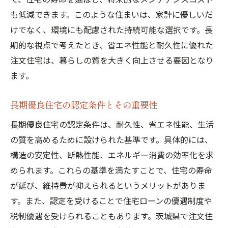
テップ
も低減できます。このような住まいは、家計に優しいだ
初めての家づくり：スムーズな進め方
けでなく、環境にも配慮された持続可能な選択です。長
家族の要望をまとめるワークショップの活
期的な視点で考えたとき、省エネ性能と耐久性に優れた
用
注文住宅は、暮らしの質を大きく向上させる要因となり
ます。
信頼できる専門家との連携方法
注文住宅計画の具体的な進行スケジュール
長期優良住宅の認定条件とその重要性
決断に役立つ住宅展示場の見学ポイント
長期優良住宅の認定条件は、耐久性、省エネ性能、生活
完成後の満足度を左右する品質管理の重要
の質を高めるために設けられた基準です。具体的には、
性
構造の安定性、断熱性能、エネルギー消費の効率化を求
茨城県での長期優良住宅選びで重要なエコ性能
められます。これらの基準を満たすことで、住宅の寿命
のチェックポイント
が延び、維持費が抑えられるというメリットがありま
エネルギー効率を高める断熱材の選び方
す。また、認定を受けることで住宅ローンの優遇制度や
省エネ家電と太陽光発電の導入効果
税制優遇を受けられることもあります。茨城県で注文住
水資源を大切にする雨水利用システム