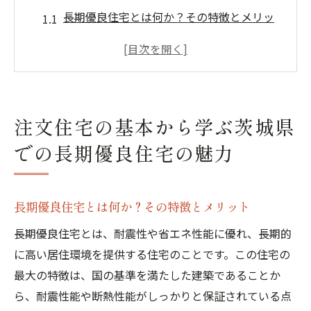
長期優良住宅とは何か？その特徴とメリッ
ト
茨城県での注文住宅：地域特性を活かした
魅力
注文住宅で叶える家族に優しい住まい
注文住宅の基本から学ぶ茨城県
省エネ性能と耐久性の高い住宅がもたらす
での長期優良住宅の魅力
暮らしの変化
長期優良住宅の認定条件とその重要性
茨城の自然環境を考慮した住宅デザインの
長期優良住宅とは何か？その特徴とメリット
ヒント
長期優良住宅とは、耐震性や省エネ性能に優れ、長期的
茨城県で注文住宅を建てる際の土地選びの秘訣
に高い居住環境を提供する住宅のことです。この住宅の
理想の土地選び：立地条件のチェックポイ
最大の特徴は、国の基準を満たした建築であることか
ント
ら、耐震性能や断熱性能がしっかりと保証されている点
予算に合わせた土地選びのステップ