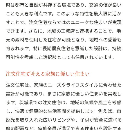
スト
県は都市と自然が共存する環境であり、交通の便が良い
ことも大きな利点です。このような特性を最大限に活か
茨城県での注文住宅建設で失敗しないための注
すことで、注文住宅ならではのユニークな住まいが実現
意点
できます。さらに、地域の工務店と連携することで、地
事前に知っておくべき契約の落とし穴
元の素材を使用した住宅が可能となり、地域への愛着も
設計時に注意すべき家事動線と間取りの工
育まれます。特に長期優良住宅を意識した設計は、持続
夫
可能性を考慮した選択肢としても注目されています。
施工中に見落としがちな品質管理ポイント
予算オーバーを防ぐためのコスト管理術
注文住宅で叶える家族に優しい住まい
近隣への配慮とトラブル回避策
注文住宅は、家族のニーズやライフスタイルに合わせた
アフターサービスの充実度を確認しよう
設計が可能であり、まさに家族に優しい住まいを実現し
長期優良住宅を選ぶことで得られる生活の質向
ます。茨城県での注文住宅は、地域の気候や風土を考慮
上
し、快適で健康的な生活空間を提供します。例えば、自
快適な室内環境がもたらす健康への効果
然光を取り入れた広いリビングや、子供が安全に遊べる
庭の配置など、家族全員が満足できる住まいを設計する
光熱費を抑える省エネ性能の魅力