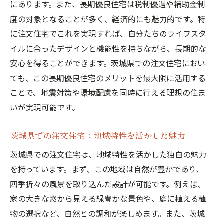
にあります。また、長期優良住宅は税制優遇や補助金制
自然災害に強い土地の見つけ方
度の対象となることが多く、経済的にも魅力的です。特
茨城県の地形と気候を考慮した土地選び
に注文住宅でこれを実現すれば、自分たちのライフスタ
イルに合ったデザインと機能性を持ちながら、長期的な
土地購入前に知っておくべき法律知識
安心を得ることができます。茨城県での注文住宅におい
現地視察で確認すべき重要ポイント
ても、この長期優良住宅のメリットを最大限に活用する
理想の注文住宅実現のための設計と施工のポイ
ことで、地震対策や環境配慮を同時に行える理想の住ま
ント
いが実現可能です。
お客様のライフスタイルを反映した設計プ
ラン
茨城県での注文住宅：地域特性を活かした魅力
施工会社選びで失敗しないためのポイント
茨城県での注文住宅は、地域特性を活かした独自の魅力
茨城県ならではのデザインアイデア
を持っています。まず、この地域は自然が豊かであり、
工期と予算のバランスを取る方法
四季折々の風景を取り込んだ設計が可能です。例えば、
最新の建築技術を活用した快適住宅
家の大きな窓から見える緑豊かな景色や、庭に植える植
施工前に確認したい契約内容のチェックリ
物の選択など、自然との調和が楽しめます。また、茨城