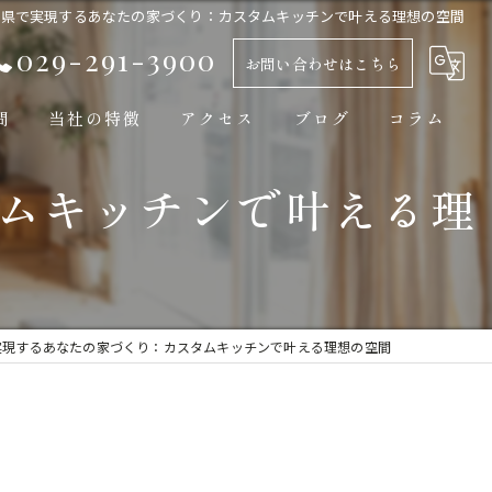
城県で実現するあなたの家づくり：カスタムキッチンで叶える理想の空間
029-291-3900
お問い合わせはこちら
問
当社の特徴
アクセス
ブログ
コラム
ムキッチンで叶える理
新築
平屋
自然素材
工務店
実現するあなたの家づくり：カスタムキッチンで叶える理想の空間
モダン