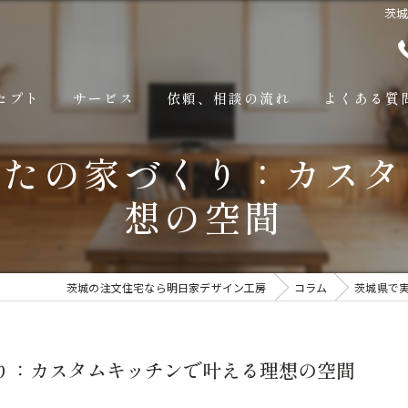
茨
セプト
サービス
依頼、相談の流れ
よくある質
なたの家づくり：カスタ
想の空間
茨城の注文住宅なら明日家デザイン工房
コラム
茨城県で
り：カスタムキッチンで叶える理想の空間