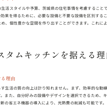
地域社会とつながるキッチンの役割
の生活スタイルや予算、茨城県の住宅事情を考慮すること
家族の健康を支えるためのカスタムキッチンの設計
の効果を得るために、必要な設備と不要な設備を区別する
茨城県の文化を反映したキッチンデザイン
ため、個性豊かな空間を作り出すことができます。これに
コミュニティスペースとしてのキッチンの可能性
茨城県の住まいにおけるキッチンの歴史と変遷
家づくりにおけるカスタムキッチンの多様な役割
スタムキッチンを据える理
のキッチンを実現するために必要な家づくりのステップ
家づくりの初期段階でのキッチンプランニング
理想のキッチンデザインを実現するためのプロセス
茨城県での家づくりにおける施工業者選びのポイント
せる理由
カスタムキッチンの設計における予算管理の方法
らす生活の質の向上は計り知れません。まず、効率的な動
キッチンデザインで重視すべき機能と美観の両立
す。また、自分好みの設備やデザインを選択できるため、
茨城県での家づくり成功事例から学ぶステップ
最新の省エネ機器の導入により、光熱費の削減も可能です。