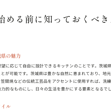
茨城県の気候に適したキッチン素材の選び方
カスタムキッチンを選ぶ際の注意点とメリット
始める前に知っておくべき
くりの中心にカスタムキッチンを据える理由とそのメリッ
カスタムキッチンが生活の質を向上させる理由
茨城県の家づくりにおけるカスタムキッチンの設計例
家族のコミュニケーションを促進するキッチンデザイン
城県の魅力
茨城県で人気のカスタムキッチンのトレンド
要望に応じて自由に設計できるキッチンのことです。茨城
カスタムキッチンがもたらす経済的な効果
ことが可能です。茨城県は豊かな自然に恵まれており、地
家づくり計画におけるカスタムキッチンの位置づけ
、笠間焼などの伝統工芸品をアクセントに使用すれば、洗
県特有の住宅事情に合わせた理想のキッチン作りのポイン
魅力的なものにし、日々の生活を豊かにする要素となるで
茨城県の気候に適したキッチンの設計
地域の特性を活かしたカスタムキッチンのアイデア
タイル
茨城県特有の住宅設計とカスタムキッチンの相性