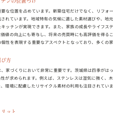
ッチンの位置づけ
茨城県の家庭で実際に導入された動線設計の事例
効率的な動線を実現するためのキッチンレイアウト
重要な位置を占めています。新築住宅だけでなく、リフォ
茨城県で人気のオープンキッチンの設計ポイント
識されています。地域特有の気候に適した素材選びや、地
たキッチンが実現できます。また、家族の成長やライフス
動線を考慮したキッチン収納の工夫
宅価値の向上にも寄与し、将来の売買時にも高評価を得る
茨城県特有のライフスタイルに合った動線設計
の個性を表現する重要なアスペクトとなっており、多くの
設備を取り入れたカスタムキッチンで家づくりの質を向上
最新のキッチン設備がもたらす利便性と効率
選び方
茨城県で注目されるキッチンテクノロジーの活用例
は、家づくりにおいて非常に重要です。茨城県は四季がは
省エネ機能を備えた最新キッチン機器の選び方
熱性が求められます。例えば、ステンレスは湿気に強く、
茨城県の住宅での最新設備導入事例
た、環境に配慮したリサイクル素材の利用も注目されていま
キッチンの安全性を高める最新技術
最新設備を活用した環境に配慮したキッチンづくり
県での家づくりにおいてカスタムキッチンが持つ役割とは
メリット