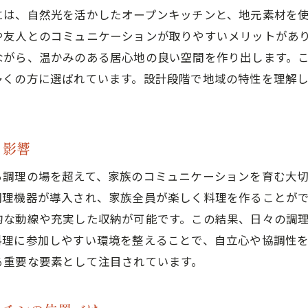
には、自然光を活かしたオープンキッチンと、地元素材を
省エネルギーを考慮したキッチン設備の選定
や友人とのコミュニケーションが取りやすいメリットがあ
地域の食文化を反映したキッチンデザイン
ながら、温かみのある居心地の良い空間を作り出します。
茨城県におけるキッチンリフォームの傾向
多くの方に選ばれています。設計段階で地域の特性を理解
くりで失敗しないためのカスタムキッチン選びのコツ
理想のキッチンを実現するためのプランニング方法
カスタムキッチン選びで重視すべきチェックポイント
る影響
茨城県で信頼できるキッチン業者の選び方
る調理の場を超えて、家族のコミュニケーションを育む大
費用対効果を考慮したキッチン設備の選定
調理機器が導入され、家族全員が楽しく料理を作ることが
カスタムキッチンのデザインに関するトレンド情報
的な動線や充実した収納が可能です。この結果、日々の調
家づくりでのカスタムキッチン導入事例
料理に参加しやすい環境を整えることで、自立心や協調性
的な動線を考えたカスタムキッチンが茨城県で人気の理由
る重要な要素として注目されています。
動線設計がキッチンの使い勝手に与える影響