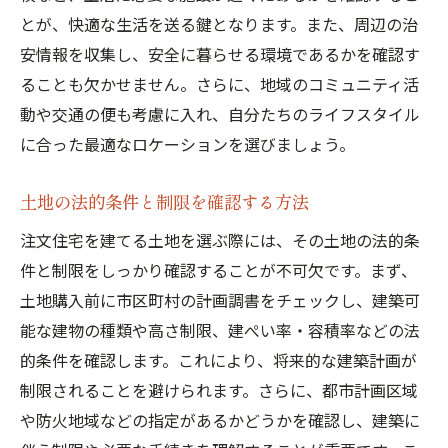
信頼できる不動産業者の見つけ方
とが、快適な生活を送る鍵となります。また、周辺の治
設計士や施工業者との適切な契約方法
安情報を収集し、安全に暮らせる環境であるかを確認す
法的トラブルを避けるための注意点
ることも欠かせません。さらに、地域のコミュニティ活
暮らしやすさとデザイン性を両立する注文住宅
動や交通の便も考慮に入れ、自分たちのライフスタイル
の秘訣
に合った最適なロケーションを選びましょう。
快適な生活動線を確保する設計のポイント
土地の法的条件と制限を確認する方法
デザイン性を高めるインテリアの選び方
自然素材を活かした環境に優しい家づくり
注文住宅を建てる土地を選ぶ際には、その土地の法的条
件と制限をしっかり確認することが不可欠です。まず、
光と風を取り入れる設計の工夫
土地購入前に市区町村の計画調書をチェックし、建築可
将来のリフォームを見据えた柔軟な設計
能な建物の種類や高さ制限、建ぺい率・容積率などの法
住み心地を左右する断熱・防音対策
的条件を確認します。これにより、将来的な建築計画が
注文住宅のFAQで見逃せないポイントを解説
制限されることを避けられます。さらに、都市計画区域
よくある質問から学ぶ重要なポイント
や防火地域などの指定があるかどうかを確認し、建築に
初めての注文住宅で気をつけるべきこと