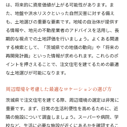
は、将来的に資産価値が上がる可能性があります。ま
法
た、地盤や洪水リスクといった自然災害に対する備え
地域特有のコストを見積もる方法
も、土地選びの重要な要素です。地域の自治体が提供す
予算内で理想を実現するための優先順位の
る情報や、地元の不動産業者のアドバイスを活用し、長
付け方
期的な視点での土地評価を行いましょう。よくある関連
コスト削減のための資材選びと工法の工夫
する検索として、「茨城県での地価の動向」や「将来の
補助金や助成金を活用した予算計画
再開発計画」といった情報が求められます。これらのポ
無理のない資金計画を立てるためのアドバ
イントを押さえることで、注文住宅を建てるための最適
イス
な土地選びが可能になります。
予算オーバーを防ぐための事前準備
周辺環境を考慮した最適なロケーションの選び方
注文住宅の法的手続きと専門家の選び方
注文住宅に必要な法的手続き一覧
茨城県で注文住宅を建てる際、周辺環境の選定は非常に
重要です。まず、日常の生活利便性を高めるために、近
許可申請をスムーズに進める方法
隣の施設について調査しましょう。スーパーや病院、学
土地や建物の権利確認と手続きの流れ
校など、生活に必要な施設が近くにあるかを確認するこ