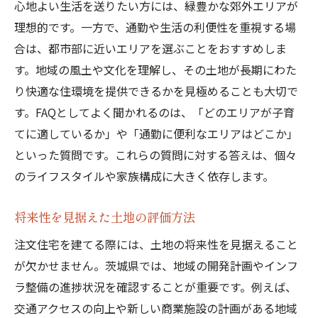
注文住宅のトレンドとデザインアイデア
心地よい生活を送りたい方には、緑豊かな郊外エリアが
理想的です。一方で、通勤や生活の利便性を重視する場
使いやすさを重視した収納スペースの提案
合は、都市部に近いエリアを選ぶことをおすすめしま
ライフステージに応じた設計のポイント
す。地域の風土や文化を理解し、その土地が長期にわた
注文住宅の施工で失敗しないためのプロセス管
り快適な住環境を提供できるかを見極めることも大切で
理
す。FAQとしてよく聞かれるのは、「どのエリアが子育
計画通りに進めるためのスケジュール管理
てに適しているか」や「通勤に便利なエリアはどこか」
術
といった質問です。これらの質問に対する答えは、個々
信頼できる施工業者の選び方と契約のポイ
のライフスタイルや家族構成に大きく依存します。
ント
施工中にチェックすべき重要な項目
将来性を見据えた土地の評価方法
コストオーバーを防ぐ予算管理方法
注文住宅を建てる際には、土地の将来性を見据えること
施工現場でのコミュニケーションの取り方
が欠かせません。茨城県では、地域の開発計画やインフ
アフターフォローまでを考慮した施工計画
ラ整備の進捗状況を確認することが重要です。例えば、
交通アクセスの向上や新しい商業施設の計画がある地域
茨城県の地域性を考慮した注文住宅の予算設定