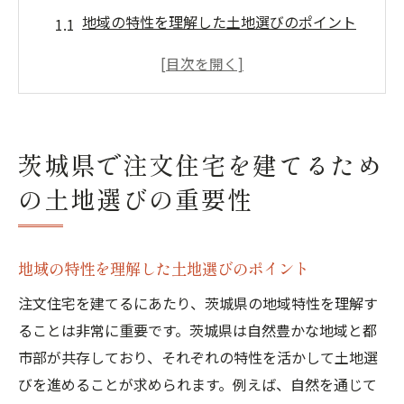
地域の特性を理解した土地選びのポイント
将来性を見据えた土地の評価方法
周辺環境を考慮した最適なロケーションの
選び方
土地の法的条件と制限を確認する方法
茨城県で注文住宅を建てるため
地盤調査は重要！安全な土地選びの手順
の土地選びの重要性
土地購入時に知っておくべき費用の内訳
理想の注文住宅を実現するための設計とデザイ
ンのコツ
地域の特性を理解した土地選びのポイント
生活スタイルに合わせた間取りの設計方法
注文住宅を建てるにあたり、茨城県の地域特性を理解す
機能性と美しさを両立するデザインの選び
ることは非常に重要です。茨城県は自然豊かな地域と都
方
市部が共存しており、それぞれの特性を活かして土地選
自然環境を活かした設計の工夫
びを進めることが求められます。例えば、自然を通じて