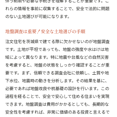
伴う制限や必要な手続きを理解することが重要です。こ
専門家への相談で解決する一般的な疑問
れらの情報を事前に収集することで、安全で法的に問題
のない土地選びが可能になります。
契約時に確認すべき重要事項
土地探しでよくある質問とその対策
地盤調査は重要！安全な土地選びの手順
施工中のトラブルを未然に防ぐための知識
注文住宅を茨城県で建てる際に欠かせないのが地盤調査
茨城県で理想の注文住宅を実現するための総合
です。土地が平坦であっても、地盤の強度や水はけは地
アドバイス
域によって異なります。特に地震や台風などの自然災害
全体のプロセスを俯瞰して計画を立てる方
を考慮すると、地盤の状態をしっかり確認することが重
法
要です。まず、信頼できる調査会社に依頼し、土質や地
地域の特性を活かした注文住宅の提案
下水位、地震時の動きを分析します。その結果を基に、
住み始めてからの満足度を高める工夫
必要であれば地盤改良や杭基礎の設計を行います。この
注文住宅成功のためのコミュニケーション
過程を経ることで、安全で安心して住める住まいを実現
術
できます。地盤調査は費用がかかるとしても、長期的な
長期的な視点で考える家づくりのコツ
安全性を考慮すれば、非常に価値のある投資と言えるで