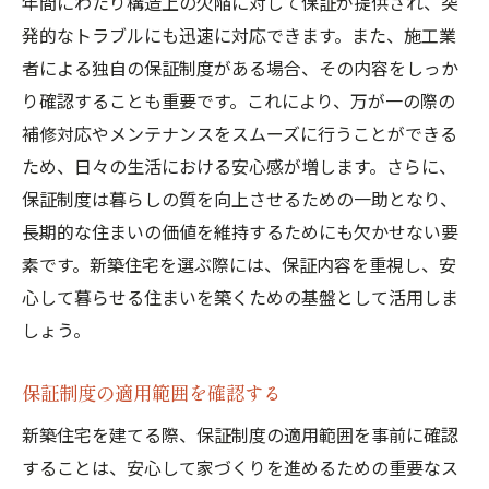
年間にわたり構造上の欠陥に対して保証が提供され、突
保証制度活用による安心生活の実現
発的なトラブルにも迅速に対応できます。また、施工業
新築住宅を建てる際に知っておくべき保証制度
者による独自の保証制度がある場合、その内容をしっか
のポイント
り確認することも重要です。これにより、万が一の際の
新築保証制度の基本ポイント
補修対応やメンテナンスをスムーズに行うことができる
保証制度に関する知識の深め方
ため、日々の生活における安心感が増します。さらに、
新築時における保証の比較と検討
保証制度は暮らしの質を向上させるための一助となり、
保証制度における契約上の注意点
長期的な住まいの価値を維持するためにも欠かせない要
素です。新築住宅を選ぶ際には、保証内容を重視し、安
新築時の保証制度の事前準備
心して暮らせる住まいを築くための基盤として活用しま
保証制度の変更と最新情報の確認
しょう。
保証制度の適用範囲を確認する
新築住宅を建てる際、保証制度の適用範囲を事前に確認
することは、安心して家づくりを進めるための重要なス