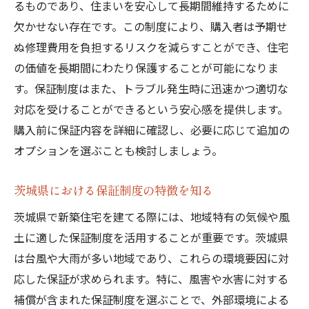
るものであり、住まいを安心して長期間維持するために
茨城県で推奨される保証制度の事例
欠かせない存在です。この制度により、購入者は予期せ
新築住宅の安定性を確保するための保証制度の
ぬ修理費用を負担するリスクを減らすことができ、住宅
選び方
の価値を長期間にわたり保護することが可能になりま
安定性を保証するための基準とは
す。保証制度はまた、トラブル発生時に迅速かつ適切な
信頼できる保証制度の見分け方
対応を受けることができるという安心感を提供します。
保証制度選びのチェックポイント
購入前に保証内容を詳細に確認し、必要に応じて追加の
保証制度選定時に注意すべきリスク
オプションを選ぶことも検討しましょう。
保証制度の比較と選択のコツ
茨城県における保証制度の特徴を知る
地域密着型保証制度のメリット
茨城県で新築住宅を建てる際には、地域特有の気候や風
地元業者と連携した新築保証制度で安心な住ま
土に適した保証制度を活用することが重要です。茨城県
いづくり
は台風や大雨が多い地域であり、これらの環境要因に対
地元業者の選び方とポイント
応した保証が求められます。特に、風害や水害に対する
地域密着型施工会社の強み
補償が含まれた保証制度を選ぶことで、外部環境による