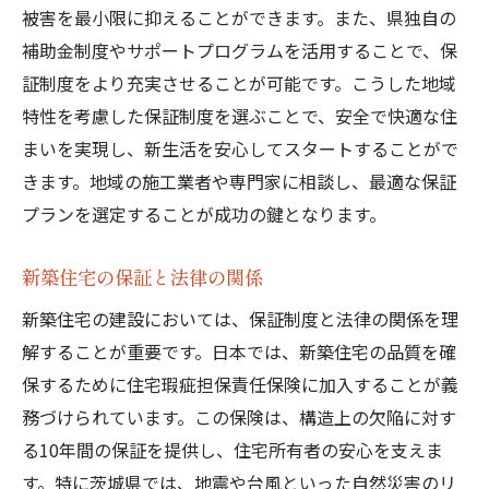
地元業者とのコミュニケーション方法
被害を最小限に抑えることができます。また、県独自の
保証制度における地元業者の役割
補助金制度やサポートプログラムを活用することで、保
地域の問題と地元業者の対応力
証制度をより充実させることが可能です。こうした地域
地元業者に依頼する安心感
特性を考慮した保証制度を選ぶことで、安全で快適な住
まいを実現し、新生活を安心してスタートすることがで
新築住宅の断熱性能保証で快適性を長期維持す
きます。地域の施工業者や専門家に相談し、最適な保証
る方法
プランを選定することが成功の鍵となります。
断熱性能の保証が重要な理由
断熱性能保証制度の特徴とメリット
新築住宅の保証と法律の関係
快適な住環境を保つための断熱対策
新築住宅の建設においては、保証制度と法律の関係を理
断熱性能保証の適用範囲と内容
解することが重要です。日本では、新築住宅の品質を確
断熱材選びと保証の関係性
保するために住宅瑕疵担保責任保険に加入することが義
断熱性能保証における最新技術
務づけられています。この保険は、構造上の欠陥に対す
施工後のサポートが充実した新築保証制度の魅
る10年間の保証を提供し、住宅所有者の安心を支えま
力
す。特に茨城県では、地震や台風といった自然災害のリ