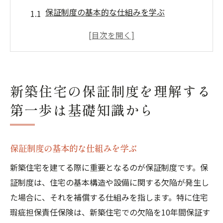
保証制度の基本的な仕組みを学ぶ
茨城県における保証制度の特徴を知る
新築住宅の保証と法律の関係
保証制度が提供する安心感とは
保証制度の適用範囲を確認する
新築住宅の保証制度を理解する
保証書の読み方と注意点
第一歩は基礎知識から
茨城県特有の気候に対応する新築保証制度の重
要性
茨城県の気候と新築住宅の関係性
保証制度の基本的な仕組みを学ぶ
地域の気候に適した保証制度の選び方
新築住宅を建てる際に重要となるのが保証制度です。保
気候変動に対応する保証制度の進化
証制度は、住宅の基本構造や設備に関する欠陥が発生し
地元の気候に基づく設計の重要性
た場合に、それを補償する仕組みを指します。特に住宅
瑕疵担保責任保険は、新築住宅での欠陥を10年間保証す
季節の変化を考慮した保証の必要性