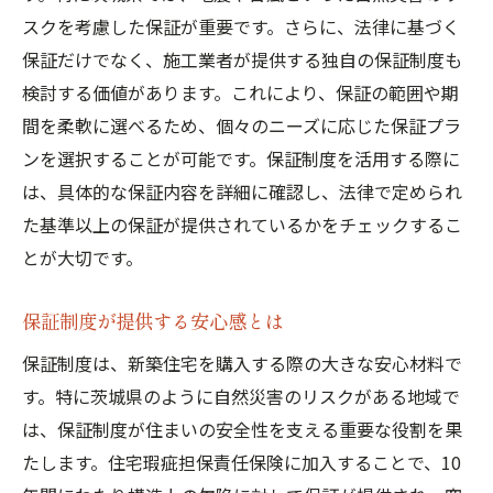
施工後サポートの重要性を理解する
スクを考慮した保証が重要です。さらに、法律に基づく
保証だけでなく、施工業者が提供する独自の保証制度も
新築保証制度におけるアフターサービス
検討する価値があります。これにより、保証の範囲や期
施工後のトラブルへの対応方法
間を柔軟に選べるため、個々のニーズに応じた保証プラ
アフターサポートの選び方と注意点
ンを選択することが可能です。保証制度を活用する際に
保証制度とサポート体制の相乗効果
は、具体的な保証内容を詳細に確認し、法律で定められ
施工後の定期点検とメンテナンス
た基準以上の保証が提供されているかをチェックするこ
茨城県での新築保証制度活用で安全な生活を手
とが大切です。
に入れる
保証制度を活用する際のポイント
保証制度が提供する安心感とは
茨城県での保証制度の最新情報
保証制度は、新築住宅を購入する際の大きな安心材料で
保証制度を最大限に活用する方法
す。特に茨城県のように自然災害のリスクがある地域で
は、保証制度が住まいの安全性を支える重要な役割を果
保証制度の契約時に確認すべきこと
たします。住宅瑕疵担保責任保険に加入することで、10
安全な生活を保証する法的な基盤