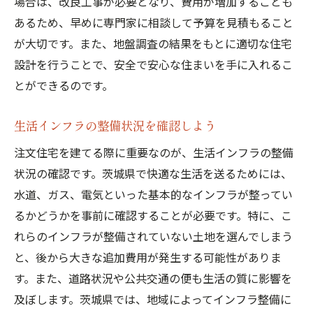
場合は、改良工事が必要となり、費用が増加することも
メンテナンス費用の予測と対策
あるため、早めに専門家に相談して予算を見積もること
トータルコストの最適化を目指して
が大切です。また、地盤調査の結果をもとに適切な住宅
茨城県で予算を抑えた注文住宅の成功事例とそ
設計を行うことで、安全で安心な住まいを手に入れるこ
の秘訣
とができるのです。
低コストで実現したデザイン住宅の事例
コミュニティと連携した工事での削減事例
生活インフラの整備状況を確認しよう
エコ住宅で実現したランニングコスト削減
注文住宅を建てる際に重要なのが、生活インフラの整備
無駄を省いたシンプルスタイルの実現
状況の確認です。茨城県で快適な生活を送るためには、
施主自らが関わったプロジェクトの成功例
水道、ガス、電気といった基本的なインフラが整ってい
るかどうかを事前に確認することが必要です。特に、こ
未来を見据えた長期的視点での費用管理
れらのインフラが整備されていない土地を選んでしまう
と、後から大きな追加費用が発生する可能性がありま
す。また、道路状況や公共交通の便も生活の質に影響を
及ぼします。茨城県では、地域によってインフラ整備に