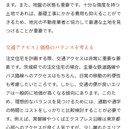
ます。また、地盤の状態も重要です。十分な強度を持つ
住宅計画書の作成で全体像を把握
土地であれば、基礎工事にかかる費用も抑えることがで
段階的な施工計画で予算を分散
きるため、地元の不動産業者と協力して最適な土地を見
資金計画と支払いスケジュールの立案
つけることが重要です。
将来の変化を見越した設計の工夫
DIYを活用したコスト削減のアイデア
交通アクセスと価格のバランスを考える
注文住宅費用を抑えるために知っておくべき資
注文住宅を計画する際、交通アクセスは非常に重要な要
金計画のステップ
素です。茨城県での注文住宅の場合、主要な鉄道路線や
住宅ローンの種類とその比較
バス路線へのアクセスはもちろん、日常の移動の利便性
も考慮したいところです。しかし、交通の便が良いエリ
自己資金の準備とその使い方
アは一般的に地価が高くなる傾向にあります。このた
補助金や税制優遇制度の活用
め、理想的なバランスを見つけるためには、通勤や通学
将来的な収入変動を考慮した計画
の時間とコストをしっかりと比較検討することが必要で
予備費の設定とその重要性
す。例えば、常磐線やつくばエクスプレス沿線は東京都
リスク管理のための保険加入の検討
心部へのアクセスが良く人気ですが、少し離れたエリア