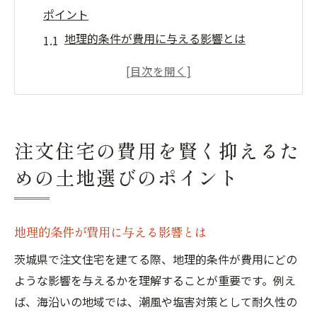
ポイント
地理的条件が費用に与える影響とは
整地費用を抑えるための土地形状選び
交通アクセスと価格のバランスを考える
地盤調査の重要性とそのコスト
生活インフラの整備状況を確認しよう
注文住宅の費用を賢く抑えるた
周辺環境と将来の資産価値を見極める
めの土地選びのポイント
茨城県での注文住宅資材選定でコストを削減す
る方法
地元資材を選ぶメリットとデメリット
地理的条件が費用に与える影響とは
再生可能な資材でエコノミーな選択
茨城県で注文住宅を建てる際、地理的条件が費用にどの
建築スタイルに応じた資材の選定
ような影響を与えるかを理解することが重要です。例え
メーカーや流通方法で価格が変わる
ば、海沿いの地域では、潮風や塩害対策として耐久性の