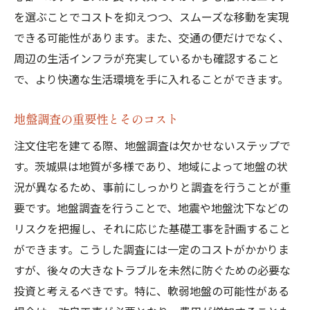
茨城県で注文住宅を建てる際の費用を比較して
を選ぶことでコストを抑えつつ、スムーズな移動を実現
最良の選択を
できる可能性があります。また、交通の便だけでなく、
地域別の建築費用の違いを理解する
周辺の生活インフラが充実しているかも確認すること
で、より快適な生活環境を手に入れることができます。
異なる業者の見積もりを比較する方法
費用対効果を重視した優良業者の選定
地盤調査の重要性とそのコスト
共通仕様とオプション仕様の違い
注文住宅を建てる際、地盤調査は欠かせないステップで
見積もりに隠されたコストを見抜く
す。茨城県は地質が多様であり、地域によって地盤の状
価格交渉で得られるメリット
況が異なるため、事前にしっかりと調査を行うことが重
注文住宅における費用の内訳と削減の実例紹介
要です。地盤調査を行うことで、地震や地盤沈下などの
設計費用の抑え方と実例
リスクを把握し、それに応じた基礎工事を計画すること
施工費用の調整方法とその効果
ができます。こうした調査には一定のコストがかかりま
家具・インテリア費用の賢い選び方
すが、後々の大きなトラブルを未然に防ぐための必要な
投資と考えるべきです。特に、軟弱地盤の可能性がある
エネルギー費用の最適化と実例