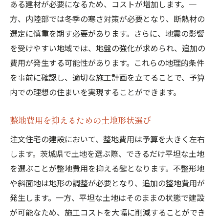
ある建材が必要になるため、コストが増加します。一
コストパフォーマンスの高い資材とは
方、内陸部では冬季の寒さ対策が必要となり、断熱材の
長期的なメンテナンス費用を考慮する
選定に慎重を期す必要があります。さらに、地震の影響
専門家のアドバイスを活用して注文住宅の予算
を受けやすい地域では、地盤の強化が求められ、追加の
を管理
費用が発生する可能性があります。これらの地理的条件
建築士とのコミュニケーションで無駄を省
を事前に確認し、適切な施工計画を立てることで、予算
く
内での理想の住まいを実現することができます。
コンサルタントの選び方とその役割
施工業者との契約で注意すべきポイント
整地費用を抑えるための土地形状選び
見積もりの精査で予算オーバーを防止
注文住宅の建設において、整地費用は予算を大きく左右
プロから学ぶ省エネ設計の重要性
します。茨城県で土地を選ぶ際、できるだけ平坦な土地
予算内で個性を出すデザインの取り入れ方
を選ぶことが整地費用を抑える鍵となります。不整形地
や斜面地は地形の調整が必要となり、追加の整地費用が
理想の住まいと予算を両立するための注文住宅
発生します。一方、平坦な土地はそのままの状態で建設
の計画
が可能なため、施工コストを大幅に削減することができ
優先順位を明確にするための家族会議