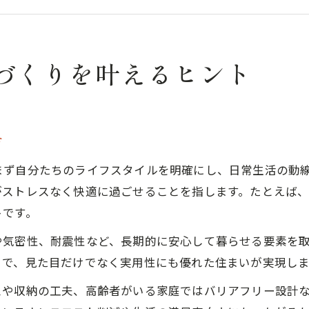
快適な住まいを実現する動線の工夫とは
ローコストでも家づくりを実用的に叶える方法
家づくりの成功に直結する茨城県の実用性とは
づくりを叶えるヒント
家づくりで注目すべき実用性の意味と重要性
茨城県の地盤特性を活かした家づくりの秘訣
実用的な家づくりに必要な断熱性と気密性
方
茨城の暮らしを支える家づくりの工夫
まず自分たちのライフスタイルを明確にし、日常生活の動
実用性を重視した家づくりの間取り設計術
がストレスなく快適に過ごせることを指します。たとえば
快適な暮らしを実現する茨城の家づくり術
トです。
家づくりで叶える快適な住環境の作り方
や気密性、耐震性など、長期的に安心して暮らせる要素を
茨城の四季に対応した家づくりの工夫
とで、見た目だけでなく実用性にも優れた住まいが実現しま
実用的な設備選びで毎日の暮らしを快適に
スや収納の工夫、高齢者がいる家庭ではバリアフリー設計
家づくりで考える生活動線と収納の最適化