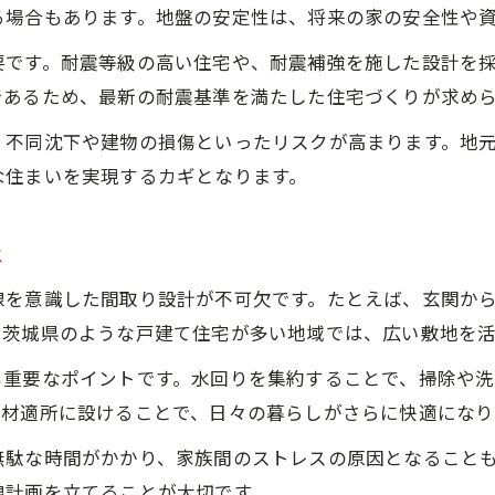
る場合もあります。地盤の安定性は、将来の家の安全性や
実用的な家を目指す方に茨城県が選ばれる理由
要です。耐震等級の高い住宅や、耐震補強を施した設計を
家づくりで茨城県が支持される実用的魅力
であるため、最新の耐震基準を満たした住宅づくりが求め
茨城の家づくりに適した土地と環境の特徴
、不同沈下や建物の損傷といったリスクが高まります。地
実用性重視の家づくりが叶う地元のメリット
な住まいを実現するカギとなります。
家づくり経験者が語る茨城の住みやすさ
茨城県で実現できるコストパフォーマンス
は
線を意識した間取り設計が不可欠です。たとえば、玄関か
に茨城県のような戸建て住宅が多い地域では、広い敷地を
も重要なポイントです。水回りを集約することで、掃除や
適材適所に設けることで、日々の暮らしがさらに快適になり
無駄な時間がかかり、家族間のストレスの原因となること
線計画を立てることが大切です。