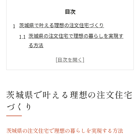
目次
茨城県で叶える理想の注文住宅づくり
茨城県の注文住宅で理想の暮らしを実現す
る方法
注文住宅選びで失敗しない土地探しのコツ
快適な注文住宅計画に欠かせない基礎知識
茨城県注文住宅の特徴とメリットを徹底解
説
茨城県で叶える理想の注文住宅
家族が安心する注文住宅の間取りと設計法
づくり
家づくり初心者必見の段階別ガイド
注文住宅の段階ごとの流れと重要ポイント
初めての家づくりで知るべき資金計画の基
茨城県の注文住宅で理想の暮らしを実現する方法
本