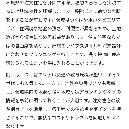
茨城県で注文住宅を計画する際、理想の暮らしを実現す
注文住宅の土地選びで押さえたいチェック
るには地域特性を理解した上で、段階ごとに適切な判断
項目
を下すことが重要です。茨城はつくばや水戸などエリア
茨城県で家づくりを始める前の準備と心構
ごとに住環境や地盤の強さ、利便性が異なるため、土地
え
選びから慎重に進める必要があります。注文住宅ならで
段階別注文住宅ガイドが家族を守る理由
はの自由度を活かし、家族のライフスタイルや将来設計
に合わせたプランニングを行うことで、長く快適に住み
安全で快適な注文住宅のための重要ポイント
続けられる住まいを手に入れることができます。
注文住宅で快適な住まいを実現する設計の
工夫
例えば、つくばエリアは交通や教育環境が整い、子育て
世代にも人気です。一方で、地盤や災害リスクも考慮
地盤調査の重要性と注文住宅での安全対策
し、茨城県内で地盤が強い地域や災害ランキングなどの
茨城県注文住宅の快適さを左右する断熱性
情報を事前に調べておくことが大切です。注文住宅の段
能
階別ガイドを活用し、各工程での注意点やポイントを押
災害に強い注文住宅を建てるための注意点
さえることで、無駄なコストやトラブルを回避しやすく
注文住宅で家族の安全を優先するための方
なります。