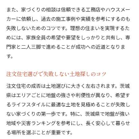
法
また、家づくりの相談は信頼できる工務店やハウスメー
強い地盤で安心を得る注文住宅計画
カーに依頼し、過去の施工事例や実績を参考にするのも
注文住宅で地盤調査を行うべき理由と流れ
失敗しないためのコツです。理想の住まいを実現するた
茨城県の地盤が強い地域選びのポイント
めには、家族全員の希望や要望をしっかりと共有し、専
地盤改良が必要な注文住宅の判断基準
門家と二人三脚で進めることが成功への近道となりま
注文住宅で液状化リスクを避けるための工
す。
夫
強い地盤がもたらす注文住宅の安心感とは
注文住宅選びで失敗しない土地探しのコツ
資金計画から建築会社選びまで徹底解説
注文住宅の成否は土地選びに大きく左右されます。茨城
注文住宅の資金計画で失敗しないコツ
県はエリアごとに地盤の強さや利便性が異なり、希望す
るライフスタイルに最適な土地を見極めることが失敗し
建築会社選びで重視すべき注文住宅の実績
ない家づくりの第一歩です。特に、茨城県で地盤が強い
注文住宅の見積もり比較で注意したいポイ
地域や災害ランキングを参考にし、長く安心して暮らせ
ント
る場所を選ぶことが重要です。
資金計画を立てる注文住宅段階別ガイド活