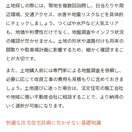
土地探しの際には、現地を複数回訪問し、日当たりや周
用法
辺環境、交通アクセス、水害や地震リスクなどを具体的
信頼できる建築会社と注文住宅の契約前チ
にチェックしましょう。つくばや水戸など人気エリア
ェック
も、地価や利便性だけでなく、地盤調査やインフラ状況
注文住宅ならではの設計の工夫とは何か
の確認が欠かせません。土地の形状や道路付けも将来の
注文住宅の自由設計で叶える理想の間取り
間取りや駐車場計画に影響するため、細かく確認するこ
家族の未来を考えた注文住宅プランニング
とが大切です。
術
また、土地購入前には専門家による地盤調査を依頼し、
注文住宅設計で重視したい快適性と動線
必要に応じて改良工事の費用も見積もりに含めておきま
茨城県注文住宅で人気のデザインアイデア
しょう。土地選びに迷った場合は、注文住宅の施工会社
注文住宅段階別ガイドで納得の設計を実現
や地域に強い不動産会社に相談することで、より納得の
いく選択が可能になります。
快適な注文住宅計画に欠かせない基礎知識