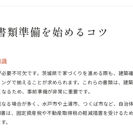
失敗しない注文住宅の手続きスケジュール作成術
注文住宅手続きで見落としがちな注意点
住宅用家屋証明書取得の流れと注意点
書類準備を始めるコツ
注文住宅で住宅用家屋証明書を取得する流れ
証明書取得に必要な注文住宅関連書類のポイント
注文住宅の証明書申請でよくある手続きの誤り
知識
住宅用家屋証明書の提出先と受け取り時期を解説
が必要不可欠です。茨城県で家づくりを進める際も、建築
注文住宅で証明書をもらえない場合の対策
ミングで揃えることが求められます。これらの書類は、建
スムーズな注文住宅建築に必要な手続きとは
となるため、事前準備が非常に重要です。
注文住宅建築の流れと必要書類の全体像
異なる場合が多く、水戸市や土浦市、つくば市など、自治
手続きミスを防ぐための注文住宅準備法
明書は、固定資産税や不動産取得税の軽減措置を受けるた
注文住宅における自治体ごとの手続きの違い
ます。
重要な申請書類とそのチェック方法を紹介