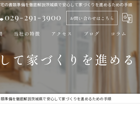
住宅の書類準備を徹底解説茨城県で安心して家づくりを進めるための手順
029-291-3900
お問い合わせはこちら
問
当社の特徴
アクセス
ブログ
コラム
して家づくりを進める
新築
平屋
自然素材
工務店
書類準備を徹底解説茨城県で安心して家づくりを進めるための手順
モダン