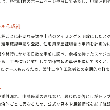
合は、各市町村のホームページや窓口で確認し、申請時期
注文住宅ならではの書類準備の実践ポイント
注文住宅特有の書類準備で押さえるべき点
事前準備が成功を左右する注文住宅手続き
ール作成術
住宅用家屋証明書の記載内容を確認しよう
工程ごとに必要な書類や申請のタイミングを明確にしたス
注文住宅の申請書類はどこで集めるべきか
、建築確認申請や登記、住宅用家屋証明書の申請を計画的
実例から学ぶ注文住宅の書類準備術
限や発行にかかる日数を事前に調べ、余裕を持ったスケジ
ため、工事進行と並行して関係書類の準備を進めておくと
れたケースもあるため、設計士や施工業者との定期的な打
点
や添付漏れ、申請時期の遅れなど、思わぬ見落としがトラ
自治体ごとに異なるため、公式な見本や最新情報を必ず確