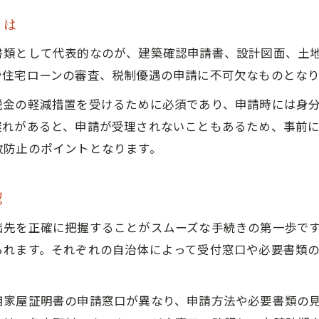
注文住宅で押さえたいスケジュール管理術
とは
証明書や申請書類を集める際の落とし穴
書類として代表的なのが、建築確認申請書、設計図面、土
注文住宅で書類集めに失敗しやすいポイント
や住宅ローンの審査、税制優遇の申請に不可欠なものとなり
住宅用家屋証明書取得時に多い確認ミス
税金の軽減措置を受けるために必須であり、申請時には身
申請書類提出時の注意点とトラブル事例
遅れがあると、申請が受理されないこともあるため、事前
注文住宅の書類不足を防ぐための対策法
敗防止のポイントとなります。
見本や記入例を活用した注文住宅準備術
家づくりの安心は適切な書類管理から
認
注文住宅の安心を守る書類管理のコツ
出先を正確に把握することがスムーズな手続きの第一歩で
紛失を防ぐための注文住宅書類保管術
られます。それぞれの自治体によって受付窓口や必要書類
住宅用家屋証明書などの管理ポイント
注文住宅で重要な書類の整理テクニック
用家屋証明書の申請窓口が異なり、申請方法や必要書類の
家づくり途中で役立つ書類管理方法