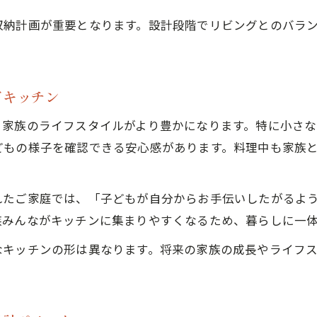
家事効率を高める新築アイランドキッチンの工夫
収納計画が重要となります。設計段階でリビングとのバラ
新築で考える収納と動線のポイント
家事動線と快適さで選ぶアイランドキッチン
新築で実現するスムーズな家事動線の考え方
ドキッチン
新築アイランドキッチンで快適な生活動線を確保
、家族のライフスタイルがより豊かになります。特に小さ
家事が楽になる新築アイランドキッチンのポイン
どもの様子を確認できる安心感があります。料理中も家族
新築計画時に知りたい家事動線の工夫
家族の動きに合った新築キッチンレイアウト
れたご家庭では、「子どもが自分からお手伝いしたがるよ
新築にアイランドキッチン導入する際の疑問と解説
族みんながキッチンに集まりやすくなるため、暮らしに一
新築アイランドキッチン導入費用の目安と注意点
なキッチンの形は異なります。将来の家族の成長やライフ
新築でアイランドキッチンが高額になる理由
新築住宅でアイランドキッチンの見積もり相談方
新築でアイランドキッチンを選ぶ際のよくある疑