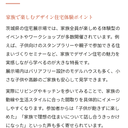
家族で話し合うデザイン住宅見学のコツ
見学ルートで比較するデザイン住宅の魅力
家族で楽しむデザイン住宅体験ポイント
モデルハウス見学が夢実現へ導く理由
茨城県の住宅展示場では、家族全員が楽しめる体験型の
子供も喜ぶデザイン住宅見学の楽しみ方
イベントやワークショップが多数開催されています。例
理想の暮らしを考えるデザイン住宅体験
えば、子供向けのスタンプラリーや親子で参加できる住
まいづくりセミナーなど、家族でデザイン住宅の魅力を
展示場巡りで見つける多彩なデザイン住宅
実感しながら学べるのが大きな特長です。
展示場を巡って発見するデザイン住宅の多
展示場内はバリアフリー設計のモデルハウスも多く、小
様性
さな子供や高齢のご家族も安心して見学できます。
つくば展示場で比較できるデザイン住宅の
実際にリビングやキッチンを歩いてみることで、家族の
魅力
動線や生活スタイルに合った間取りを具体的にイメージ
複数モデルで体感するデザイン住宅の違い
しやすくなります。参加者からは「子供が飽きずに楽し
デザイン住宅を見分ける展示場巡りのポイ
めた」「家族で理想の住まいについて話し合うきっかけ
ント
になった」といった声も多く寄せられています。