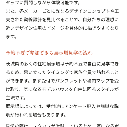
タッフに質問しながら体験可能です。
断熱性能を比較するデザイン住宅の見学法
また、各メーカーごとに異なるデザインコンセプトや工
家族の生活に合うデザイン住宅選びの工夫
夫された動線設計を見比べることで、自分たちの理想に
家族で楽しむ住宅展示場見学の魅力
近いデザイン住宅のイメージを具体的に描きやすくなり
家族全員で体感できるデザイン住宅見学
ます。
住宅展示場見学が家族の思い出になる理由
予約不要で参加できる展示場見学の流れ
子供も満足するデザイン住宅体験の楽しみ
方
茨城県の多くの住宅展示場は予約不要で自由に見学でき
デザイン住宅見学で家族の希望を叶える
るため、思い立ったタイミングで家族全員で訪れること
ができます。まず受付でパンフレットや場内マップを受
展示場散策が家族の住まい探しを豊かにす
け取り、気になるモデルハウスを自由に回るスタイルが
る
主流です。
展示場によっては、受付時にアンケート記入や簡単な説
明が行われる場合もあります。
見学の際は、スタッフが常駐しているため、気になるポ