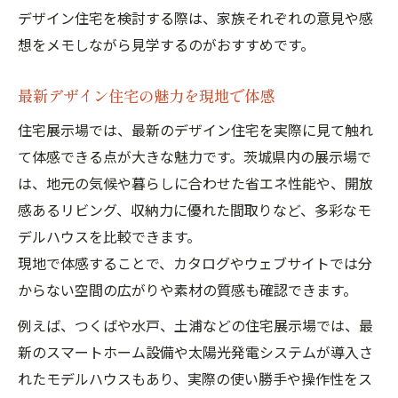
住宅展示場で出会う最新デザイン住宅事情
デザイン住宅を検討する際は、家族それぞれの意見や感
茨城県の住宅展示場イベント活用術
想をメモしながら見学するのがおすすめです。
住宅展示場イベントでデザイン住宅を体験
家族で楽しめるデザイン住宅のイベント活
最新デザイン住宅の魅力を現地で体感
用法
住宅展示場では、最新のデザイン住宅を実際に見て触れ
茨城住宅展示場イベント情報の探し方
て体感できる点が大きな魅力です。茨城県内の展示場で
イベントを活用したデザイン住宅の比較術
は、地元の気候や暮らしに合わせた省エネ性能や、開放
感あるリビング、収納力に優れた間取りなど、多彩なモ
住宅展示場イベントで得られる最新情報
デルハウスを比較できます。
住みやすさ発見に役立つ現地チェックポイント
現地で体感することで、カタログやウェブサイトでは分
デザイン住宅見学時に注目すべき住みやす
からない空間の広がりや素材の質感も確認できます。
さ
例えば、つくばや水戸、土浦などの住宅展示場では、最
現地見学でわかるデザイン住宅の快適性
新のスマートホーム設備や太陽光発電システムが導入さ
間取りと動線をチェックするデザイン住宅
れたモデルハウスもあり、実際の使い勝手や操作性をス
体験