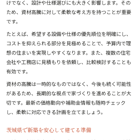
茨城県で理想の新築に近づく選び方
けでなく、設計や仕様選びにも大きく影響します。その
ため、資材高騰に対して柔軟な考え方を持つことが重要
建築資材高騰の背景と将来動向
です。
新築市場に影響する資材高騰の要因分析
たとえば、希望する設備や仕様の優先順位を明確にし、
茨城県の新築に直結する資材高騰の背景解
コストを抑えられる部分を見極めることで、予算内で理
説
想の住まいを実現しやすくなります。また、複数の住宅
建築資材高騰と新築価格への影響を考える
会社や工務店に見積もりを依頼し、比較検討することも
今後の資材高騰が新築計画に与えるリスク
有効です。
新築を考えるなら知っておきたい資材高騰
資材の高騰は一時的なものではなく、今後も続く可能性
の歴史
があるため、長期的な視点で家づくりを進めることが大
家づくり計画に役立つ金融知識
切です。最新の価格動向や補助金情報も随時チェック
新築資金計画で知っておきたい金融の基本
し、柔軟に対応できる計画を立てましょう。
資材高騰時代に新築予算を守るコツ
茨城県で新築実現に役立つ住宅ローン選び
茨城県で新築を安心して建てる準備
新築計画に活かせる資金繰りの工夫と知識