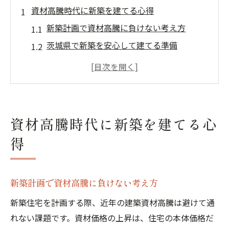
資材高騰時代に新築を建てる心得
新築計画で資材高騰に負けない考え方
茨城県で新築を安心して建てる準備
資材高騰時代に失敗しない新築の基本
新築を建てる前に知るべき資材高騰の特徴
資材高騰下で新築を選ぶポイントまとめ
茨城県の新築購入に迷う方必見
資材高騰時代に新築を建てる心
新築購入を茨城県で決断するための基準
得
資材高騰下で茨城県の新築選びを成功させ
るコツ
新築購入に迷ったら知っておきたい茨城県
新築計画で資材高騰に負けない考え方
の現状
新築住宅を計画する際、近年の建築資材高騰は避けて通
茨城県で新築を建てるか迷う時の判断材料
れない課題です。資材価格の上昇は、住宅の本体価格だ