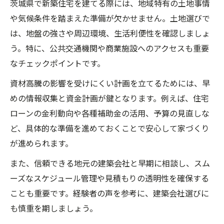
茨城県で新築住宅を建てる際には、地域特有の土地事情
資材高騰と新築費用を両立する資金戦略
や気候条件を踏まえた準備が欠かせません。土地選びで
今決める？新築購入最適タイミングの考え方
は、地盤の強さや周辺環境、生活利便性を確認しましょ
新築購入の最適なタイミングと資材高騰の
う。特に、公共交通機関や商業施設へのアクセスも重要
関係
なチェックポイントです。
茨城県で新築を購入するタイミングの見極
資材高騰の影響を受けにくい計画を立てるためには、早
め方
めの情報収集と資金計画が鍵となります。例えば、住宅
資材高騰下で新築購入を先延ばしすべきか
ローンの金利動向や各種補助金の活用、予算の見直しな
ど、具体的な準備を進めておくことで安心して家づくり
新築購入を決断する時期の考え方ポイント
が進められます。
資材高騰でも新築購入を迷わない判断軸
理想の住まい実現へ現状を乗り越える方法
また、信頼できる地元の建築会社と早期に相談し、スム
ーズなスケジュール管理や見積もりの透明性を確保する
資材高騰を乗り越え理想の新築を叶える工
ことも重要です。経験者の声を参考に、建築会社選びに
夫
も慎重を期しましょう。
茨城県で理想の新築を実現するための提案