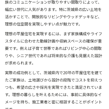
族のコミュニケーションが取りやすい間取りによって、
の秘訣
幅広い世代に人気があります。特に茨城県の広い土地を
茨城県で平屋住宅を安く建てるための工夫
活かすことで、開放的なリビングやウッドデッキなど、
平屋住宅の坪単価とコスト削減の実例紹介
理想の住空間を実現しやすい点が魅力です。
中古や建売の平屋住宅のコストメリット比
理想の平屋住宅を実現するには、まず家族構成やライフ
較
スタイルに合わせた動線計画や収納スペースの確保が重
平屋住宅選びで見逃せない交渉のコツ
要です。例えば子育て世帯であればリビング中心の間取
平屋住宅の価格交渉で重視すべきポイント
りや、シニア世代であれば将来的な介護も見据えた設計
が求められます。
茨城県の工務店と平屋住宅を交渉する極意
標準仕様で交渉余地が生まれる平屋住宅の
実際の成功例として、茨城県内で20坪の平屋住宅を建て
条件
たご家族は、土地選びから設計の段階でコストを抑えつ
平屋住宅の見積もり比較で得するコツとは
つも、希望の広さや採光を実現できたと満足されていま
す。理想の暮らしを叶えるためには、事前に具体的なイ
ローコスト平屋住宅の値引き交渉成功事例
メージを持ち、施工業者と密に相談することがポイント
予算達成に近づく平屋住宅の工夫とは