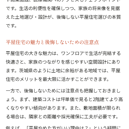
平屋住宅のデメリットも知り住みやすさを
です。生活の利便性を確保しつつ、家族の将来像を見据
追求
えた土地選び・設計が、後悔しない平屋住宅選びの本質
納得できる平屋住宅へ導く費用判断法
です。
平屋住宅の総費用を見極めるためのポイン
平屋住宅の魅力と後悔しないための注意点
ト
平屋住宅の大きな魅力は、ワンフロアで生活が完結する
ローコスト平屋住宅の費用判断と優先順位
快適さと、家族のつながりを感じやすい空間設計にあり
建て替え・新築・中古平屋住宅の費用比較
ます。茨城県のように土地に余裕がある地域では、平屋
平屋住宅の見積もりで損しない判断基準
住宅のメリットを最大限に活かすことができます。
平屋住宅の費用対効果を最大化する方法
一方で、後悔しないためには注意点も把握しておきまし
ょう。まず、建築コストは坪単価で見ると2階建てより高
くなりやすい傾向があります。また、敷地面積が限られ
る場合は、隣家との距離や採光確保に工夫が必要です。
例えば、「平屋やめた方がいい理由は？」という疑問に