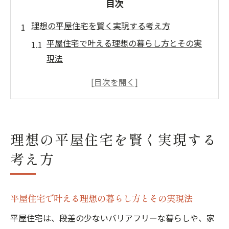
目次
理想の平屋住宅を賢く実現する考え方
平屋住宅で叶える理想の暮らし方とその実
現法
茨城県で平屋住宅を選ぶ際の本質的なポイ
ント
平屋住宅の魅力と後悔しないための注意点
ローコスト平屋住宅を賢く計画する思考法
理想の平屋住宅を賢く実現する
茨城県の土地事情に合う平屋住宅の特徴と
考え方
は
コストを抑えた平屋住宅で叶える家づくり
平屋住宅の建築コストを下げる具体的な方
平屋住宅で叶える理想の暮らし方とその実現法
法
平屋住宅は、段差の少ないバリアフリーな暮らしや、家
ローコスト平屋住宅の選び方と費用対効果