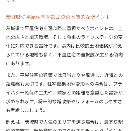
です。
平屋住宅で予算内を実現する設計と工夫
ローコスト平屋住宅の間取り工夫と工事費
茨城県で平屋住宅を選ぶ際の本質的なポイント
節約
茨城県で平屋住宅を選ぶ際に重視すべきポイントは、土
中古や建売平屋住宅で予算を抑える方法
地の広さと周辺環境、そして将来のライフステージの変
平屋住宅で活用できる補助金や助成金の知
化に対応できる設計です。県内は比較的土地価格が抑え
識
られている地域も多く、平屋住宅の選択肢が広がる傾向
平屋住宅の諸経費を抑えるための注意点
にあります。
茨城県なら平屋住宅の暮らしやすさを実感
また、平屋住宅の建築では日当たりや風通し、近隣との
平屋住宅が茨城県で選ばれる理由と住みや
距離感も大切です。住宅密集地や変形地の場合は、プラ
すさ
イバシー確保の工夫や、隣家との距離を意識した設計が
茨城県の土地条件に合った平屋住宅の特徴
求められます。将来的な増改築やリフォームのしやすさ
平屋住宅の家事動線とバリアフリー性の魅
も考慮しましょう。
力
例えば、茨城県で人気のエリアを選ぶ場合は、最寄り駅
中古や建売平屋住宅の暮らしやすさの比較
や商業施設、医療機関へのアクセスもチェックポイント