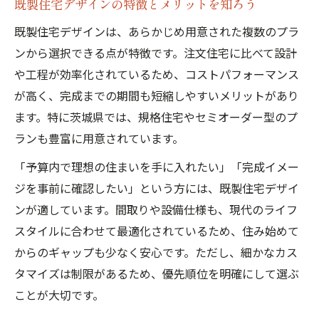
既製住宅デザインの特徴とメリットを知ろう
イント
デザイン住宅利用者のリアルな評価と感想
既製住宅デザインは、あらかじめ用意された複数のプラ
ンから選択できる点が特徴です。注文住宅に比べて設計
スタイルデザイン住宅の口コミ傾向を探る
や工程が効率化されているため、コストパフォーマンス
規格住宅の評判から見える選び方のコツ
が高く、完成までの期間も短縮しやすいメリットがあり
標準仕様で選ぶ茨城のデザイン住宅比較
ます。特に茨城県では、規格住宅やセミオーダー型のプ
住まい選びに役立つ工務店比較ガイド
ランも豊富に用意されています。
茨城県の工務店一覧から選ぶデザイン住宅
「予算内で理想の住まいを手に入れたい」「完成イメー
デザイン住宅を扱う工務店の比較ポイント
ジを事前に確認したい」という方には、既製住宅デザイ
口コミで評判の工務店選びの実践方法
ンが適しています。間取りや設備仕様も、現代のライフ
標準仕様や坪単価で工務店を比較する視点
スタイルに合わせて最適化されているため、住み始めて
規格住宅に強いハウスメーカーの特徴とは
からのギャップも少なく安心です。ただし、細かなカス
タマイズは制限があるため、優先順位を明確にして選ぶ
ことが大切です。