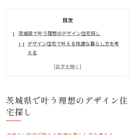
目次
茨城県で叶う理想のデザイン住宅探し
デザイン住宅で叶える快適な暮らし方を考
える
茨城県のデザイン住宅選びで重視すべき視
点
既製住宅デザインの特徴とメリットを知ろ
う
茨城県で叶う理想のデザイン住
スタイルデザイン住宅の標準仕様を解説
宅探し
口コミから紐解く茨城のデザイン住宅事情
既製住宅デザイン選びの新常識とは
デザイン住宅選びにおける最新トレンドを
デザイン住宅で叶える快適な暮らし方を考える