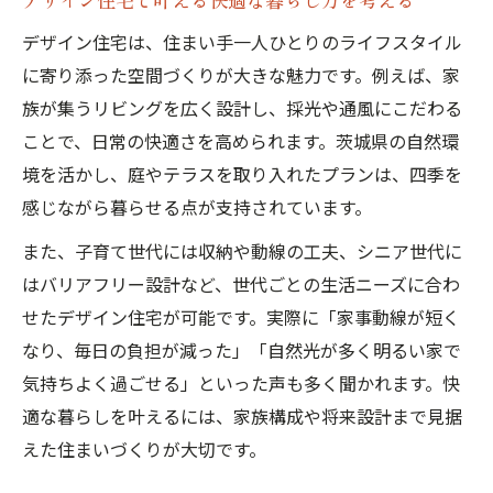
紹介
デザイン住宅は、住まい手一人ひとりのライフスタイル
茨城県の規格住宅が人気な理由とその魅力
に寄り添った空間づくりが大きな魅力です。例えば、家
標準仕様に注目したデザイン住宅選びのコ
族が集うリビングを広く設計し、採光や通風にこだわる
ツ
ことで、日常の快適さを高められます。茨城県の自然環
口コミで評価の高いデザイン住宅の特徴
境を活かし、庭やテラスを取り入れたプランは、四季を
工務店一覧を使った賢い住宅会社の見極め
感じながら暮らせる点が支持されています。
方
また、子育て世代には収納や動線の工夫、シニア世代に
デザイン住宅の坪単価と快適性比較
はバリアフリー設計など、世代ごとの生活ニーズに合わ
デザイン住宅の坪単価と性能のバランスを
せたデザイン住宅が可能です。実際に「家事動線が短く
考える
なり、毎日の負担が減った」「自然光が多く明るい家で
気持ちよく過ごせる」といった声も多く聞かれます。快
茨城県の坪単価相場で選ぶデザイン住宅の
適な暮らしを叶えるには、家族構成や将来設計まで見据
魅力
えた住まいづくりが大切です。
快適性の高い既製住宅デザインの見分け方
スタイルデザイン住宅のコスト比較ポイン