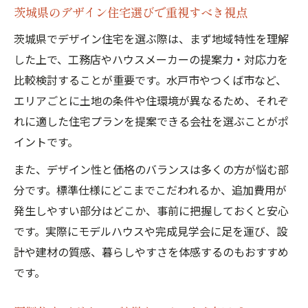
茨城県のデザイン住宅選びで重視すべき視点
ト
茨城県でデザイン住宅を選ぶ際は、まず地域特性を理解
口コミ評判が良い住宅の価格帯を探る方法
した上で、工務店やハウスメーカーの提案力・対応力を
規格住宅とデザイン性の賢い両立術
比較検討することが重要です。水戸市やつくば市など、
デザイン住宅で実現する規格住宅の新しい
エリアごとに土地の条件や住環境が異なるため、それぞ
形
れに適した住宅プランを提案できる会社を選ぶことがポ
茨城県の規格住宅におけるデザイン性の活
イントです。
用術
また、デザイン性と価格のバランスは多くの方が悩む部
標準仕様で叶えるおしゃれなデザイン住宅
分です。標準仕様にどこまでこだわれるか、追加費用が
快適性とデザイン性を両立するための工夫
発生しやすい部分はどこか、事前に把握しておくと安心
点
です。実際にモデルハウスや完成見学会に足を運び、設
口コミで注目の規格住宅デザイン事例紹介
計や建材の質感、暮らしやすさを体感するのもおすすめ
口コミで評判の茨城デザイン住宅事情
です。
口コミが語る茨城県デザイン住宅の満足ポ