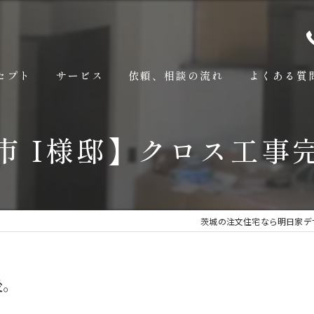
セプト
サービス
依頼、相談の流れ
よくある質
市 I様邸】クロス工事
茨城の注文住宅なら明日家デ
後。