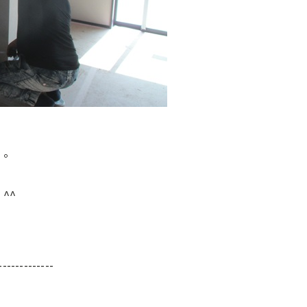
く。
^^
-------------