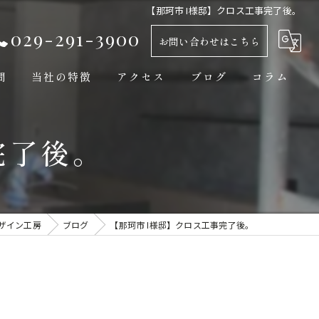
【那珂市 I様邸】クロス工事完了後。
029-291-3900
お問い合わせはこちら
問
当社の特徴
アクセス
ブログ
コラム
新築
完了後。
平屋
自然素材
工務店
ザイン工房
ブログ
【那珂市 I様邸】クロス工事完了後。
モダン