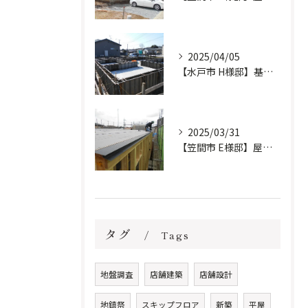
2025/04/05
【水戸市 H様邸】基礎工事進行中です。
2025/03/31
【笠間市 E様邸】屋根防水下地施工しました。
タグ
Tags
地盤調査
店舗建築
店舗設計
地鎮祭
スキップフロア
新築
平屋