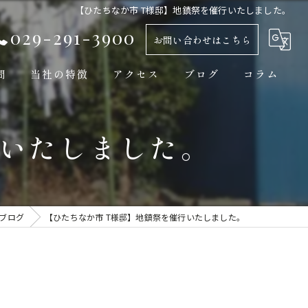
【ひたちなか市 T様邸】地鎮祭を催行いたしました。
029-291-3900
お問い合わせはこちら
問
当社の特徴
アクセス
ブログ
コラム
新築
行いたしました。
平屋
自然素材
工務店
ブログ
【ひたちなか市 T様邸】地鎮祭を催行いたしました。
モダン