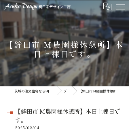
【鉾田市 M農園様休憩所】本
日上棟日です。
茨城の注文住宅なら明日家デザイン工房
ブログ
【鉾田市 M農園様休憩所】本日上棟日です。
【鉾田市 M農園様休憩所】本日上棟日で
す。
2025/02/04