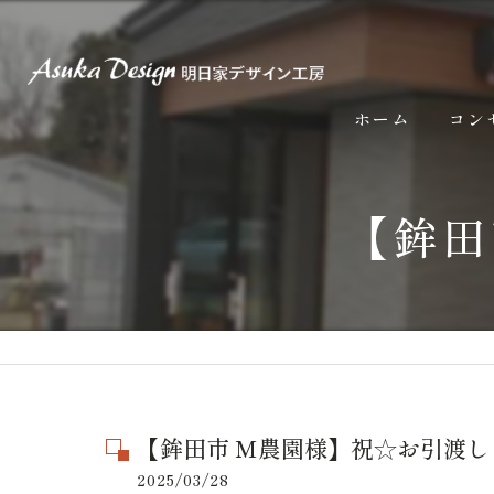
ホーム
コン
【鉾田
【鉾田市 M農園様】祝☆お引渡し
2025/03/28