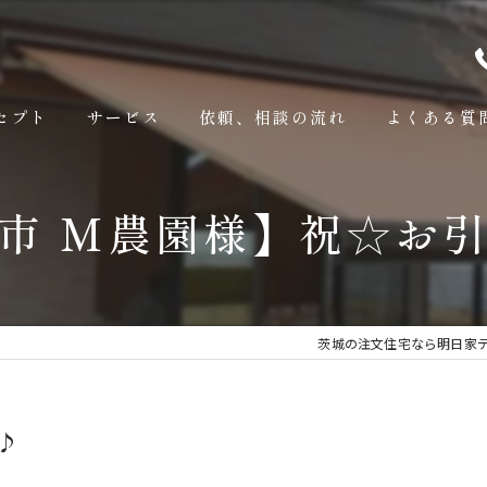
セプト
サービス
依頼、相談の流れ
よくある質
市 M農園様】祝☆お
茨城の注文住宅なら明日家
♪