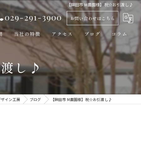
【鉾田市 M農園様】祝☆お引渡し♪
029-291-3900
お問い合わせはこちら
問
当社の特徴
アクセス
ブログ
コラム
新築
引渡し♪
平屋
自然素材
工務店
デザイン工房
ブログ
【鉾田市 M農園様】祝☆お引渡し♪
モダン