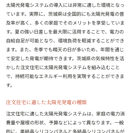
太陽光発電システムのメンテナンス
太陽光発電システムの導入には非常に適した環境となっ
エコフレンドリーな暮らしの始め方
ています。実際に、茨城県は全国的にも太陽光発電の普
及率が高く、多くの家庭でそのメリットを享受していま
注文住宅に太陽光発電システムを取り入れるメ
す。夏の強い日差しを最大限に活用することで、電力の
リットとは？茨城県編
自給自足が可能となり、環境負荷を軽減することができ
経済的メリットの具体例
ます。また、冬季でも晴天の日が多いため、年間を通じ
光熱費削減のシミュレーション
て安定した発電が期待できます。茨城県の気候特性を活
環境保全への貢献度
かした注文住宅に太陽光発電システムを組み込むこと
生活の快適さを向上させるポイント
で、持続可能なエネルギー利用を実現することができま
自治体からの補助金や支援策
す。
太陽光発電システムの実体験談
注文住宅に適した太陽光発電の種類
茨城県での注文住宅に最適な太陽光発電システ
ムの選び方
注文住宅に適した太陽光発電システムは、家庭の電力消
各種太陽光発電システムの比較
費量や屋根の形状、予算などによって異なります。一般
的に、単結晶シリコンパネルと多結晶シリコンパネルが
設置業者の選び方とポイント