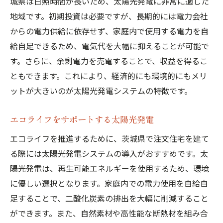
城県は日照時間が長いため、太陽光発電に非常に適した
発電システムが鍵
地域です。初期投資は必要ですが、長期的には電力会社
省エネ住宅を実現するためのポイント
からの電力供給に依存せず、家庭内で使用する電力を自
太陽光発電の環境へのインパクト
給自足できるため、電気代を大幅に抑えることが可能で
エコライフを支える太陽光発電
す。さらに、余剰電力を売電することで、収益を得るこ
ともできます。これにより、経済的にも環境的にもメリ
注文住宅デザインとエコの両立
ットが大きいのが太陽光発電システムの特徴です。
環境意識の高い生活のメリット
地域社会に貢献するエコ住宅
エコライフをサポートする太陽光発電
茨城県で注文住宅を検討中なら知っておきたい
エコライフを推進するために、茨城県で注文住宅を建て
太陽光発電システムの魅力
る際には太陽光発電システムの導入がおすすめです。太
注文住宅に最適な太陽光発電の特徴
陽光発電は、再生可能エネルギーを使用するため、環境
日照時間を活用したエネルギー自給
に優しい選択となります。家庭内での電力使用を自給自
生活の質を向上させるための工夫
足することで、二酸化炭素の排出を大幅に削減すること
エコフレンドリーな生活の実現方法
ができます。また、自然素材や高性能な断熱材を組み合