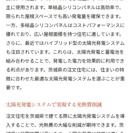
主に使用されます。単結晶シリコンパネルは高効率で、
システム導入の手順
限られた屋根スペースでも高い発電量を確保できます。
メンテナンスと長期保証の重要性
一方、多結晶シリコンパネルはコストパフォーマンスに
コストと効果のバランスを考える
優れており、広い屋根面積を持つ住宅に適しています。
最新技術を取り入れたシステム紹介
さらに、最近ではハイブリッド型の太陽光発電システム
太陽光発電システム導入で茨城県の注文住宅を
も注目されています。これらは、太陽光発電と蓄電池を
コスト削減
組み合わせることで、発電した電力を効果的に利用でき
初期費用とランニングコストの比較
る利点があります。茨城県の注文住宅には、住まいの特
徴に合わせた最適な太陽光発電システムを選ぶことが重
長期的な光熱費削減効果
要です。
売電収入でさらにお得に
家計を助けるエコフレンドリーな選択
太陽光発電システムで実現する光熱費削減
金融機関のローンやリースの利用方法
注文住宅を茨城県で建てる際に太陽光発電システムを導
注文住宅の資産価値向上
入することで、光熱費の大幅な削減が期待できます。茨
エコフレンドリーな茨城県の注文住宅は太陽光