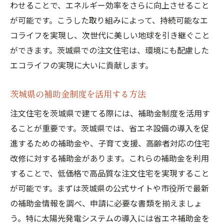
過去の導入事例から学ぶ成功ポイント
わせることで、エネルギー効率をさらに向上させること
が可能です。こうした取り組みによって、持続可能なエ
未来を見据えたエコ住宅の魅力
コライフを実現し、次世代に美しい地球を引き継ぐこと
太陽光発電システムの導入で茨城県の注文住宅
ができます。茨城県での注文住宅は、環境にも配慮した
がさらに快適に
エコライフの実現に大いに貢献します。
太陽光発電で実現する快適な室内環境
季節ごとのエネルギー効率の違い
茨城県の補助金制度を活用する方法
メンテナンスで快適さを維持
注文住宅を茨城県で建てる際には、補助金制度を活用す
太陽光発電とスマートホームの連携
ることが重要です。茨城県では、省エネ設備の導入を促
エコライフを支える最新技術
進するための補助金や、子育て支援、高齢者対応の住宅
導入後の満足度調査から見る実績
改修に対する補助金があります。これらの補助金を利用
することで、低価格で高品質な注文住宅を実現すること
が可能です。まずは茨城県の公式サイトや市役所で最新
の補助金情報を調べ、申請に必要な書類を揃えましょ
う。特に太陽光発電システムの導入には省エネ補助金を