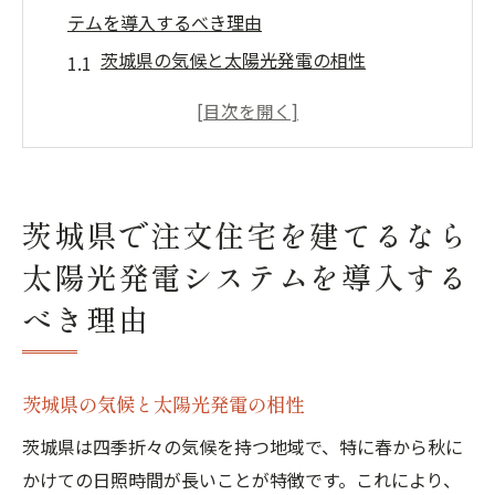
テムを導入するべき理由
茨城県の気候と太陽光発電の相性
注文住宅に適した太陽光発電の種類
太陽光発電システムで実現する光熱費削減
エコライフをサポートする太陽光発電
茨城県の補助金制度を活用する方法
茨城県で注文住宅を建てるなら
太陽光発電システムに最適な設置場所
太陽光発電システムを導入する
太陽光発電システムで茨城県の注文住宅をもっ
べき理由
とエコに
環境に優しい住宅設計のポイント
太陽光発電と他のエコ設備の組み合わせ
茨城県の気候と太陽光発電の相性
エネルギー効率を高める工夫
茨城県は四季折々の気候を持つ地域で、特に春から秋に
地域密着型のエコライフ実践方法
かけての日照時間が長いことが特徴です。これにより、