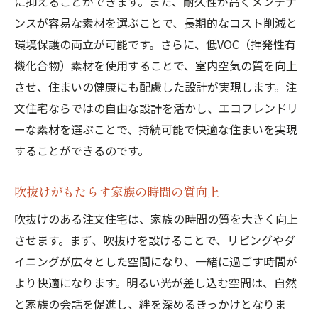
に抑えることができます。また、耐久性が高くメンテナ
ンスが容易な素材を選ぶことで、長期的なコスト削減と
施工中に気をつけるべきポイント
環境保護の両立が可能です。さらに、低VOC（揮発性有
完成後のメンテナンスとアフターサービス
機化合物）素材を使用することで、室内空気の質を向上
地元の工務店と連携するメリット
させ、住まいの健康にも配慮した設計が実現します。注
吹抜けがもたらす贅沢な暮らしを茨城県の注文
文住宅ならではの自由な設計を活かし、エコフレンドリ
住宅で
ーな素材を選ぶことで、持続可能で快適な住まいを実現
非日常を感じる空間作り
することができるのです。
特別な時間を過ごすためのインテリア
茨城県の自然を取り込む設計アイデア
吹抜けがもたらす家族の時間の質向上
友人や家族を招いてのホームパーティー
吹抜けのある注文住宅は、家族の時間の質を大きく向上
吹抜け空間での趣味を楽しむ方法
させます。まず、吹抜けを設けることで、リビングやダ
イニングが広々とした空間になり、一緒に過ごす時間が
茨城県での快適なライフスタイルの提案
より快適になります。明るい光が差し込む空間は、自然
と家族の会話を促進し、絆を深めるきっかけとなりま