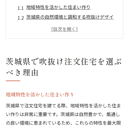
地域特性を活かした住まい作り
茨城県の自然環境と調和する吹抜けデザイ
ン
注文住宅で実現する快適な気候管理
地元の建材を使用したエコフレンドリーな
選択
茨城県で吹抜け注文住宅を選ぶ
吹抜けがもたらす家族の時間の質向上
べき理由
茨城県での資産価値を高める建築技術
吹抜けが生み出す開放感を茨城県の注文住宅で
体感
地域特性を活かした住まい作り
広々としたリビングで家族が集う
茨城県で注文住宅を建てる際、地域特性を活かした住ま
光と風が巡る快適な空間作り
い作りは非常に重要です。茨城県は自然豊かで、風通し
高天井の魅力とそのデザイン方法
の良い環境に恵まれているため、これらの特性を最大限