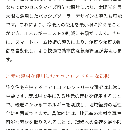
環境に優しいエネルギー効率の高い家
ならではのカスタマイズ可能な設計により、太陽光を最
注文住宅の新定番！茨城県で人気の吹抜けデザ
大限に活用したパッシブソーラーデザインの導入も可能
イン
です。これにより、冷暖房の使用を最小限に抑えること
モダンから和風まで多様なスタイル
ができ、エネルギーコストの削減にも繋がります。さら
に、スマートホーム技術の導入により、温度や湿度の制
吹抜けと調和する家具とインテリア
御を自動化し、より快適で効率的な気候管理が実現しま
デザイン性と機能性を両立させる工夫
す。
茨城県で実際に建てられた成功事例
吹抜けを取り入れた最新の建築トレンド
地元の建材を使用したエコフレンドリーな選択
デザインコンペで注目の建築アイデア
注文住宅を建てる上でエコフレンドリーな選択は非常に
茨城県で夢の吹抜け注文住宅を実現するための
重要です。茨城県で手に入る地元の建材を使用すること
ポイント
で、輸送にかかるエネルギーを削減し、地域経済の活性
初めての注文住宅計画の進め方
化にも貢献できます。具体的には、地元産の木材や再生
理想の設計士・建築士の選び方
可能な素材を取り入れることで、環境への負荷を最小限
吹抜け設計に必要な予算と費用管理