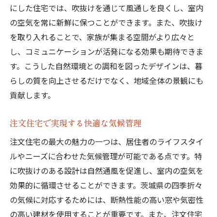
にした住宅では、吹抜けを通じて風通しを良くし、室内
個性を活かしたデザインの自由度
の空気を常に新鮮に保つことができます。また、吹抜け
吹抜けが与える贅沢な空間感
を取り入れることで、家族が集まる空間がより広々と
茨城県の四季を感じる家作り
し、コミュニケーションが活発になる効果も期待できま
風通しと採光を考えたプランニング
す。こうした自然環境との調和を図ったデザインは、暮
プライバシーと開放感の両立
らしの質を向上させるだけでなく、地域全体の景観にも
地域の風景と調和する美しい外観
貢献します。
自然光を最大限に活かした茨城県の吹抜け注文
注文住宅で実現する快適な気候管理
住宅
太陽の動きを考慮した窓配置
注文住宅の最大の魅力の一つは、居住者のライフスタイ
ルやニーズに合わせた気候管理が可能である点です。特
省エネ効果を高める自然採光の工夫
に吹抜けのある設計は自然通風を促進し、室内の空気を
昼間の明るさを確保するデザインアイデア
効果的に循環させることができます。茨城県の四季折々
吹抜けがもたらす暖かさと心地よさ
の気候に対応するためには、断熱性能の高い窓や気密性
茨城県の気候に適した断熱性能
の高い建材を使用することが重要です。また、注文住宅