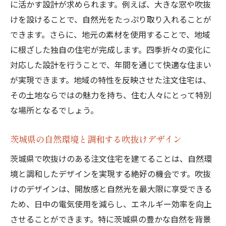
外の景色を取り込む大きな窓の設置
に活かす設計が求められます。例えば、大きな窓や吹抜
けを設けることで、自然光をたっぷり取り入れることが
吹抜けがもたらす心理的な効果とリラック
できます。さらに、地元の素材を使用することで、地域
ス効果
に根ざした独自の住宅が完成します。四季折々の変化に
茨城県の自然光を最大限に活かすポイント
対応した設計を行うことで、年間を通じて快適な住まい
吹抜け注文住宅が家族の絆を強める理由とは
が実現できます。地域の特性を反映させた注文住宅は、
オープンな空間が生むコミュニケーション
その土地ならではの魅力を持ち、住む人々にとって特別
の活性化
な場所となるでしょう。
視覚的なつながりがもたらす安心感
家族全員が参加できるリビング活動
茨城県の自然環境と調和する吹抜けデザイン
共有スペースでの家族の思い出作り
茨城県で吹抜けのある注文住宅を建てることは、自然環
吹抜けがもたらす新しい家族の風景
境と調和したデザインを実現する絶好の機会です。吹抜
茨城県の風土に根ざした家族の生活スタイ
けのデザインは、開放感と自然光を最大限に享受できる
ル
ため、日中の電気使用を減らし、エネルギー効率を向上
させることができます。特に茨城県の豊かな自然を背景
茨城県で叶える吹抜けのある注文住宅の魅力